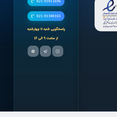
021-91011696
021-91300165
پاسخگویی شنبه تا چهارشنبه
از ساعت 9 الی 16