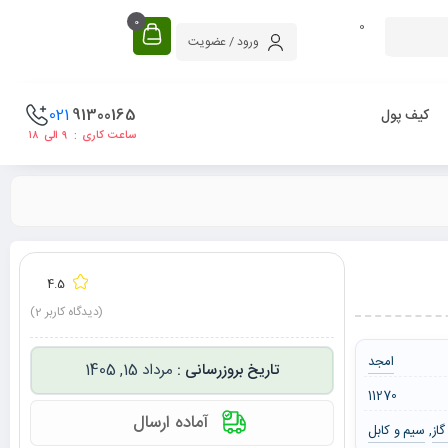
0
0
ورود / عضویت
021
91300165
کیف پول
ساعت کاری : ۹ الی ۱۸
4.5
(دیدگاه کاربر
2
)
امجد
مرداد 15, 1405
11270
آماده ارسال
از
سیم و کابل
,