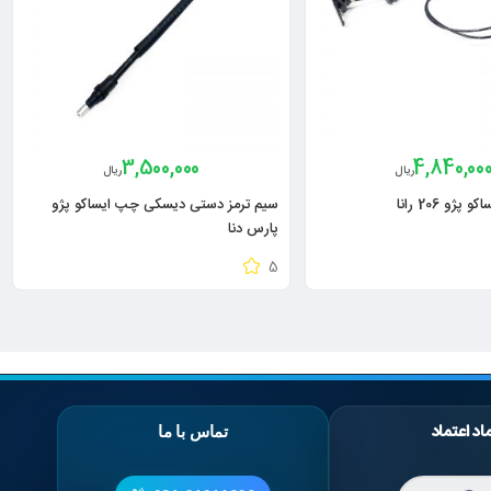
3,500,000
4,840,00
ریال
ریال
ژو 206 رانا
سیم ترمز دستی دیسکی چپ ایساکو پژو
پارس دنا
5
اد اعتماد
تماس با ما