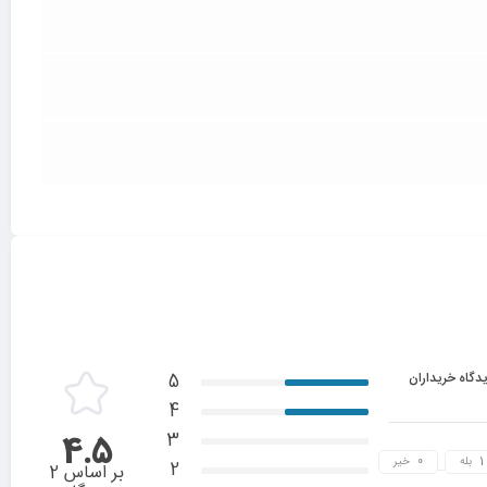
دگاه خریداران
5
4
3
4.5
بله
خیر
2
بر اساس 2