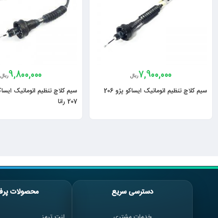
9,800,000
7,900,000
ریال
ریال
سیم کلاچ تنظیم اتوماتیک ایساکو پژو 206
207 رانا
دسترسی سریع
محصولات پرف
خدمات مشتری
لنت ترمز