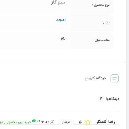
سیم گاز
نوع محصول :
امجد
برند :
ریو
مناسب برای :
دیدگاه کاربران
2
دیدگاهها
رضا کامکار
5
خرید این محصول را تو
خریدار
آذر 22, 1403