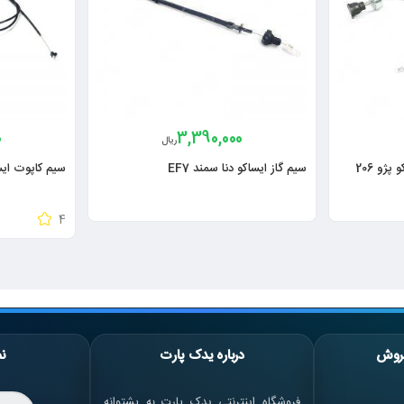
0
3,390,000
ریال
سیم کلاچ تنظیم اتوماتیک ایساکو پژو 206
سیم گاز ایساکو دنا سمند EF7
سیم کاپوت ایساکو پ
4
روش
درباره یدک پارت
نم
فروشگاه اینترنتی یدک پارت به پشتوانه