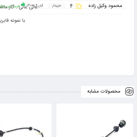
محمود وکیل زاده
4
خرید این محصو
عالی عالی . گاز ماش
خریدار
آبان 9, 1403
با نمونه فاب
محصولات مشابه