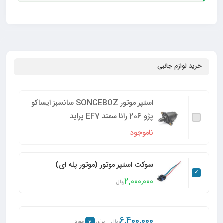
خرید لوازم جانبی
استپر موتور SONCEBOZ سانسبز ایساکو
پژو 206 رانا سمند EF7 پراید
ناموجود
سوکت استپر موتور (موتور پله ای)
2,000,000
ریال
6,400,000
2
ریال
برای
مورد