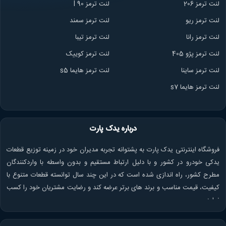
لنت ترمز 206
لنت ترمز l 90
لنت ترمز ریو
لنت ترمز سمند
لنت ترمز ران
ا
لنت ترمز تیبا
لنت ترمز پژو 405
لنت ترمز کوییک
لنت ترمز ساینا
لنت ترمز هایما s5
لنت ترمز هایما s7
درباره یدک پارت
فروشگاه اینترنتی یدک پارت به پشتوانه تجربه مدیران خود در زمینه توزیع قطعات
یدکی خودرو در کشور و با دلیل ارتباط مستقیم و بدون واسطه با واردکنندگان
مطرح کشور، راه اندازی شده است که در این چند سال توانسته قطعات متنوع با
کیفیت، قیمت مناسب و برند های برتر عرضه کند و رضایت مشتریان خود را کسب
نماید.