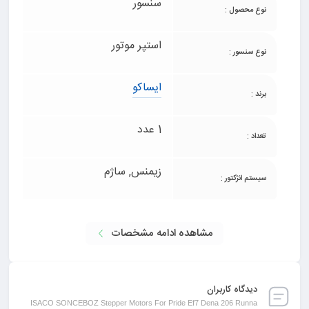
سنسور
نوع محصول :
استپر موتور
نوع سنسور :
ایساکو
برند :
1 عدد
تعداد :
زیمنس, ساژم
سیستم انژکتور :
مشاهده ادامه مشخصات
دیدگاه کاربران
ISACO SONCEBOZ Stepper Motors For Pride Ef7 Dena 206 Runna