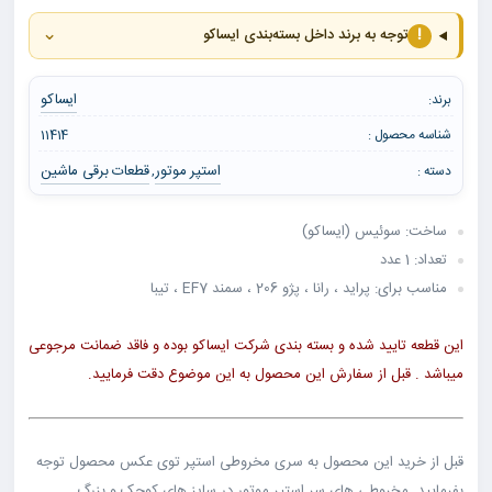
⌄
!
توجه به برند داخل بسته‌بندی ایساکو
ایساکو
برند:
شناسه محصول :
11414
استپر موتور
قطعات برقی ماشین
دسته :
,
ساخت: سوئیس (ایساکو)
تعداد: 1 عدد
مناسب برای: پراید ، رانا ، پژو 206 ، سمند EF7 ، تیبا
این قطعه تایید شده و بسته بندی شرکت ایساکو بوده و فاقد ضمانت مرجوعی
میباشد . قبل از سفارش این محصول به این موضوع دقت فرمایید.
قبل از خرید این محصول به سری مخروطی استپر توی عکس محصول توجه
بفرمایید. مخروطی های سر استپر موتور در سایز های کوچک و بزرگ