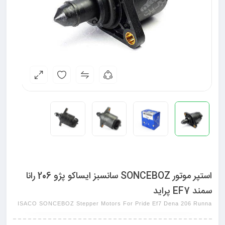
استپر موتور SONCEBOZ سانسبز ایساکو پژو 206 رانا
سمند EF7 پراید
ISACO SONCEBOZ Stepper Motors For Pride Ef7 Dena 206 Runna