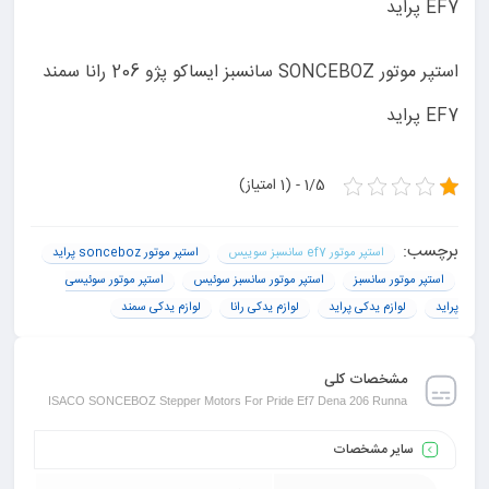
EF7 پراید
استپر موتور SONCEBOZ سانسبز ایساکو پژو 206 رانا سمند
EF7 پراید
1/5 - (1 امتیاز)
برچسب:
استپر موتور ef7 سانسبز سوييس
استپر موتور sonceboz پراید
استپر موتور سانسبز
استپر موتور سانسبز سوئیس
استپر موتور سوئیسی
پراید
لوازم یدکی پراید
لوازم یدکی رانا
لوازم یدکی سمند
مشخصات کلی
ISACO SONCEBOZ Stepper Motors For Pride Ef7 Dena 206 Runna
سایر مشخصات