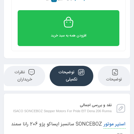
افزودن همه به سبد خرید
توضیحات
نظرات
توضیحات
تکمیلی
خریداران
نقد و بررسی اجمالی
ISACO SONCEBOZ Stepper Motors For Pride Ef7 Dena 206 Runna
استپر موتور
SONCEBOZ سانسبز ایساکو پژو 206 رانا سمند