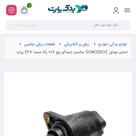
0
تمام دسته ها
لوازم یدکی خودرو
برقی و الکتریکی
قطعات برقی ماشین
استپر موتور SONCEBOZ سانسبز ایساکو پژو 206 رانا سمند EF7 پراید