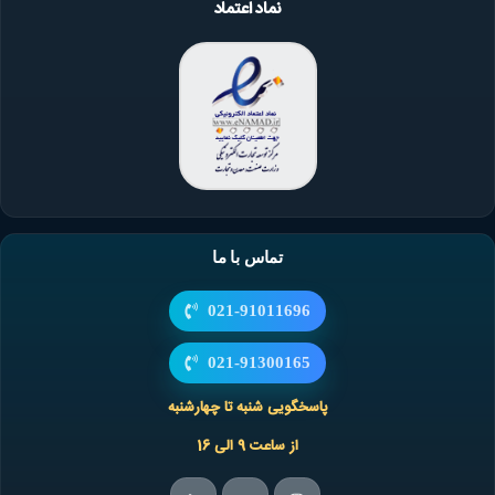
نماد اعتماد
تماس با ما
021-91011696
021-91300165
پاسخگویی شنبه تا چهارشنبه
از ساعت 9 الی 16