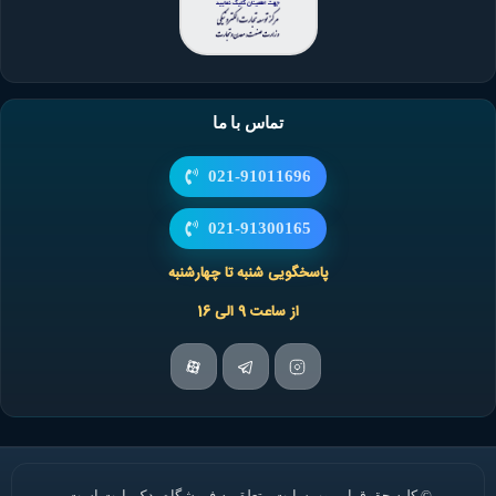
تماس با ما
021-91011696
021-91300165
پاسخگویی شنبه تا چهارشنبه
از ساعت 9 الی 16