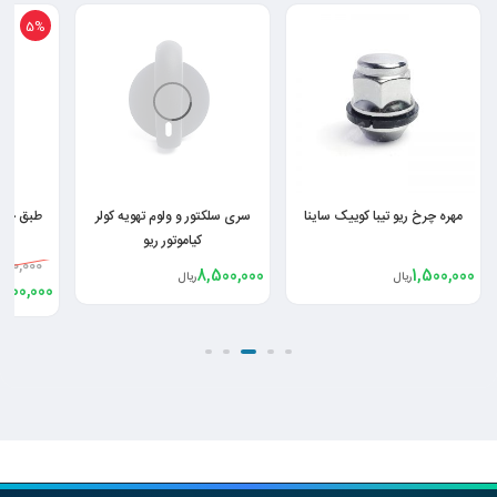
5%
مهره چرخ ریو تیبا کوییک ساینا
سری سلکتور و ولوم تهویه کولر
طبق چپ ا
کیاموتور ریو
,000,000
8,500,000
1,500,000
ریال
ریال
,000,000