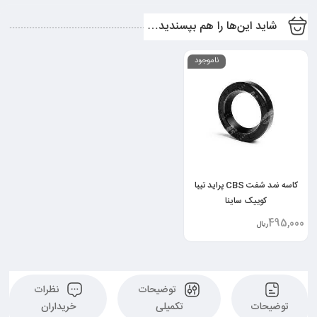
شاید این‌ها را هم بپسندید…
ناموجود
کاسه نمد شفت CBS پراید تیبا
کوییک ساینا
495,000
ریال
توضیحات
نظرات
توضیحات
تکمیلی
خریداران