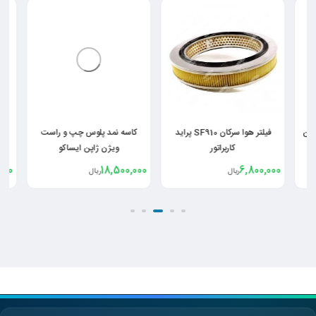
فیلتر هوا سرکان SF910 پراید
کاسه نمد پلوس چپ و راست
کاسه نمد
کاربراتور
ویژن ژاپن ایساکو
ایساکو پژو 405 
,800,000
18,500,000
6,800,000
ریال
ریال