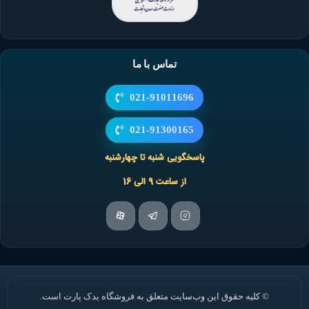
تماس با ما
021-91011696
021-91300165
پاسخگویی شنبه تا چهارشنبه
از ساعت 9 الی 16
© کلیه حقوق این وب‌سایت متعلق به فروشگاه یدک پارت است.