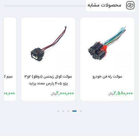
محصولات مشابه
سوکت کوئل زیمنس (دوقلو) 2و3
سیم کشی کوئل سمند Ef7 بوش
سوکت کو
پژو 405 پارس سمند پراید
ایساکو
405 پارس 206 سمند پراید
,890,000
22,000,000
2,000,000
ریال
ریال