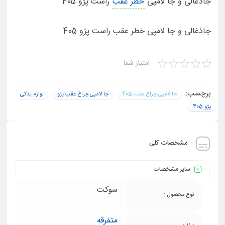
جاذغالی و جا لامپی
خطر عقب
راست پژو 405
جاذغالی و جا لامپی خطر عقب راست پژو 405
امتیاز شما
برچسب:
جا لامپی چراغ عقب 405
جا لامپی چراغ عقب پژو
لوازم یدکی
پژو 405
مشخصات کلی
سایر مشخصات
سوکت
نوع محصول :
متفرقه