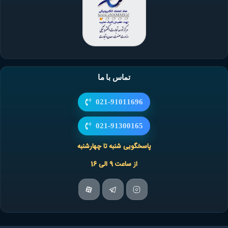
تماس با ما
021-91011696
021-91300165
پاسخگویی شنبه تا چهارشنبه
از ساعت 9 الی 16