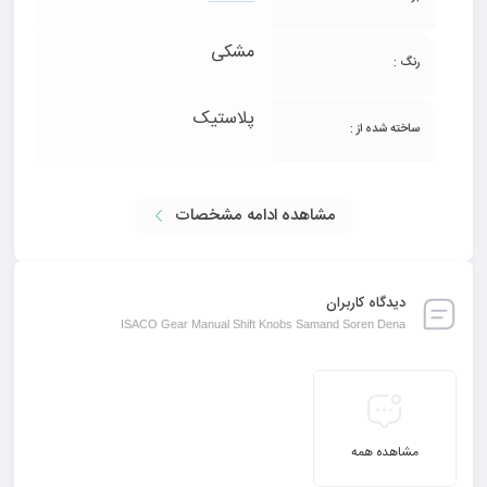
• دارای رنگ بدنه مشکی
مشکی
رنگ :
• دارای رنگ رویی کروم
پلاستیک
ساخته شده از :
• دارای اعداد فرورفته و جذاب
• مناسب استفاده برای سه نوع خودروی سمند، سورن و دنا
مشاهده ادامه مشخصات
• ساخته شده با پلاستیک بسیار باکیفیت
دیدگاه کاربران
ISACO Gear Manual Shift Knobs Samand Soren Dena
• قابل سفارش به همراه گردگیر اختصاصی
• دارای کیفیت مشابه با نمونه اصلی
مشاهده همه
خرید و قیمت سردنده مشکی شرکتی ایساکو