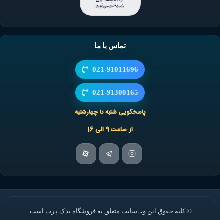
تماس با ما
021-91011696
021-91300165
پاسخگویی شنبه تا چهارشنبه
از ساعت 9 الی 16
© کلیه حقوق این وب‌سایت متعلق به فروشگاه یدک پارت است.