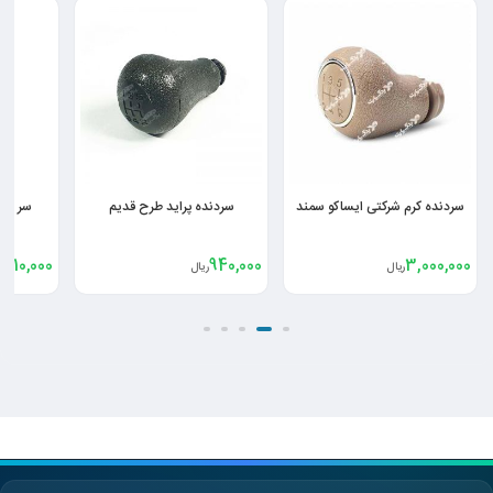
سردنده پراید طرح قدیم
سر دنده مشکی سمند EF7
سردنده بژ
,650,000
1,210,000
940,000
ریال
ریال