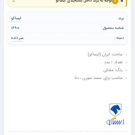
⌄
!
توجه به برند داخل بسته‌بندی ایساکو
ایساکو
برند:
شناسه محصول :
16901
سر دنده
دسته :
ساخت: ایران (ایساکو)
تعداد: ۱ عدد
رنگ: مشکی
مناسب برای: سمند سورن ، دنا