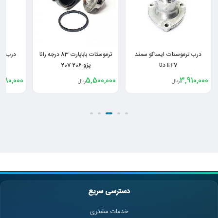
درب ترموستات ایساکو سمند
ترموستات باباپارت 83 درجه رانا
درب تر
EF7 دنا
پژو 206 207
,480,000
5,500,000
3,910,000
ریال
ریال
دسترسی سریع
خدمات مشتری