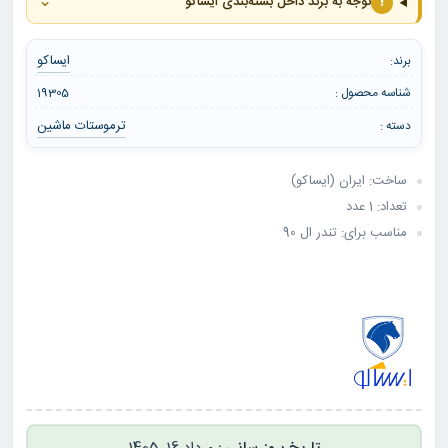
⌄
!
توجه به برند داخل بسته‌بندی ایساکو
ایساکو
برند:
شناسه محصول :
19305
ترموستات ماشین
دسته :
ساخت: ایران (ایساکو)
تعداد: 1 عدد
مناسب برای: تندر ال 90