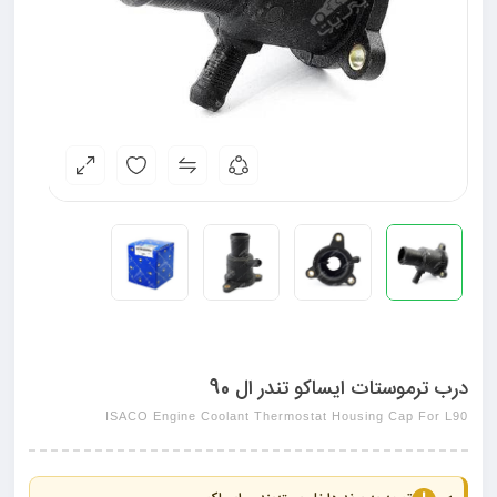
درب ترموستات ایساکو تندر ال 90
ISACO Engine Coolant Thermostat Housing Cap For L90