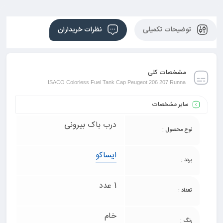
توضیحات تکمیلی
نظرات خریداران
مشخصات کلی
ISACO Colorless Fuel Tank Cap Peugeot 206 207 Runna
سایر مشخصات
درب باک بیرونی
نوع محصول :
ایساکو
برند :
1 عدد
تعداد :
خام
رنگ :