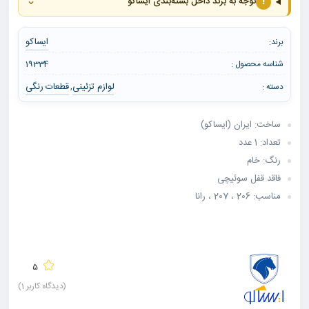
⌄
!
توجه به برند داخل بسته‌بندی ایساکو
ایساکو
برند:
شناسه محصول :
19334
لوازم تزئینی
قطعات رنگی
دسته :
,
ساخت: ایران (ایساکو)
تعداد: 1 عدد
رنگ: خام
فاقد قفل سوئیچی
مناسب: 206 ، 207 ، رانا
5
(دیدگاه کاربر
1
)