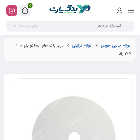
0
تمام دسته ها
لوازم جانبی خودرو
لوازم تزئینی
درب باک خام ایساکو پژو 206
207 رانا