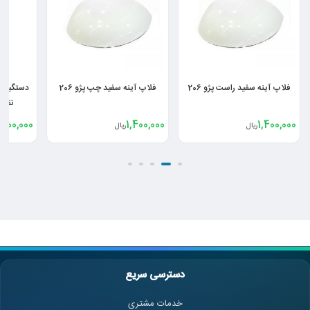
فلاپ آینه سفید راست پژو 206
فلاپ آینه سفید چپ پژو 206
دستگیره 
نقره ای 
500,000
1,400,000
1,400,000
ریال
ریال
دسترسی سریع
خدمات مشتری