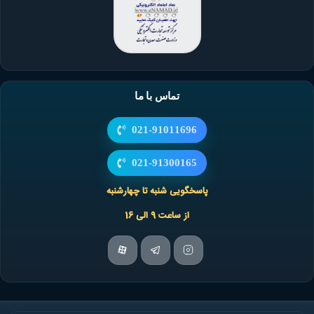
تماس با ما
021-91011696
021-91300165
پاسخگویی شنبه تا چهارشنبه
از ساعت 9 الی 16