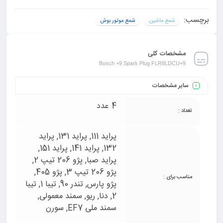
برچسب:
شمع ماشین
شمع موتور بوش
مشخصات کلی
Bosch +9 Spark Plug FLR8LDCU+9
سایر مشخصات
4 عدد
تعداد :
پراید 111, پراید 131, پراید
132, پراید 141, پراید 151,
پراید صبا, پژو 206 تیپ 2,
پژو 206 تیپ 3, پژو 405,
مناسب برای :
پژو پارس, تندر 90, تیبا 1, تیبا
2, دنا, ریو, سمند معمولی,
سمند ملی EF7, سورن