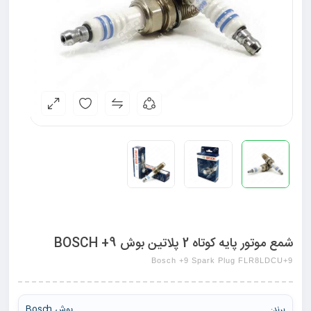
شمع موتور پایه کوتاه 2 پلاتین بوش BOSCH +9
Bosch +9 Spark Plug FLR8LDCU+9
بوش Bosch
برند: