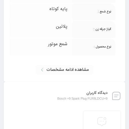
پایه کوتاه
نوع شمع :
پلاتین
آلیاژ جرقه زن :
شمع موتور
نوع محصول :
مشاهده ادامه مشخصات
دیدگاه کاربران
Bosch +9 Spark Plug FLR8LDCU+9