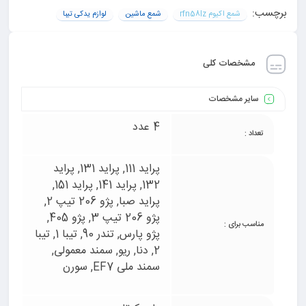
برچسب:
شمع اکیوم rfn58lz
شمع ماشین
لوازم یدکی تیبا
مشخصات کلی
سایر مشخصات
4 عدد
تعداد :
پراید 111, پراید 131, پراید
132, پراید 141, پراید 151,
پراید صبا, پژو 206 تیپ 2,
پژو 206 تیپ 3, پژو 405,
مناسب برای :
پژو پارس, تندر 90, تیبا 1, تیبا
2, دنا, ریو, سمند معمولی,
سمند ملی EF7, سورن