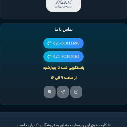
تماس با ما
021-91011696
021-91300165
پاسخگویی شنبه تا چهارشنبه
از ساعت 9 الی 16
© کلیه حقوق این وب‌سایت متعلق به فروشگاه یدک پارت است.