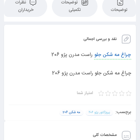
توضیحات
نظرات
توضیحات
تکمیلی
خریداران
نقد و بررسی اجمالی
چراغ مه شکن جلو
راست مدرن پژو 206
چراغ مه شکن جلو راست مدرن پژو 206
امتیاز شما
برچسب:
پروژکتور پژو ۲۰۶
مه شکن 206
مشخصات کلی