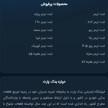
محصولات پرفروش
لنت ترمز
لنت ترمز پراید
لنت ترمز 206
لنت ترمز l 90
لنت ترمز ریو
لنت ترمز سمند
لنت ترمز ران
ا
لنت ترمز تیبا
لنت ترمز پژو 405
لنت ترمز کوییک
لنت ترمز ساینا
لنت ترمز هایما s5
لنت ترمز هایما s7
درباره یدک پارت
فروشگاه اینترنتی یدک پارت به پشتوانه تجربه مدیران خود در زمینه توزیع قطعات
یدکی خودرو در کشور و با دلیل ارتباط مستقیم و بدون واسطه با واردکنندگان
مطرح کشور، راه اندازی شده است که در این چند سال توانسته قطعات متنوع با