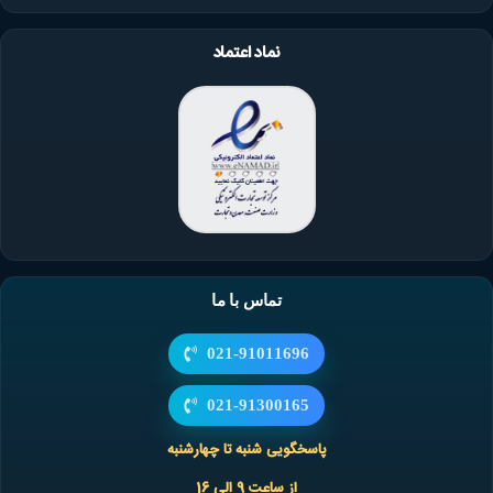
نماد اعتماد
تماس با ما
021-91011696
021-91300165
پاسخگویی شنبه تا چهارشنبه
از ساعت 9 الی 16