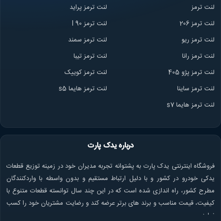
لنت ترمز
لنت ترمز پراید
لنت ترمز 206
لنت ترمز l 90
لنت ترمز ریو
لنت ترمز سمند
لنت ترمز ران
ا
لنت ترمز تیبا
لنت ترمز پژو 405
لنت ترمز کوییک
لنت ترمز ساینا
لنت ترمز هایما s5
لنت ترمز هایما s7
درباره یدک پارت
فروشگاه اینترنتی یدک پارت به پشتوانه تجربه مدیران خود در زمینه توزیع قطعات
یدکی خودرو در کشور و با دلیل ارتباط مستقیم و بدون واسطه با واردکنندگان
مطرح کشور، راه اندازی شده است که در این چند سال توانسته قطعات متنوع با
کیفیت، قیمت مناسب و برند های برتر عرضه کند و رضایت مشتریان خود را کسب
نماید.