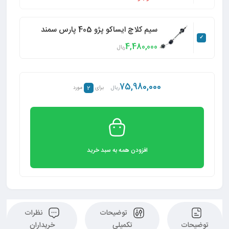
سیم کلاچ ایساکو پژو 405 پارس سمند
4,480,000
ریال
75,980,000
2
ریال
برای
مورد
افزودن همه به سبد خرید
توضیحات
نظرات
توضیحات
تکمیلی
خریداران