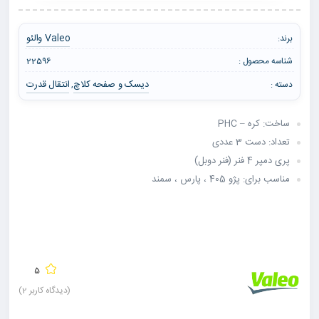
Valeo والئو
برند:
شناسه محصول :
22596
دیسک و صفحه کلاچ
انتقال قدرت
دسته :
,
ساخت: کره – PHC
تعداد: دست 3 عددی
پری دمپر 4 فنر (فنر دوبل)
مناسب برای: پژو 405 ، پارس ، سمند
5
(دیدگاه کاربر
2
)