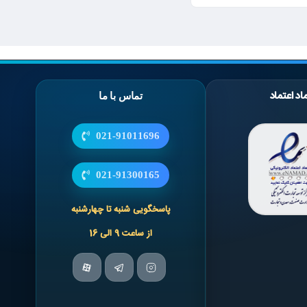
اد اعتماد
تماس با ما
021-91011696
021-91300165
پاسخگویی شنبه تا چهارشنبه
از ساعت 9 الی 16