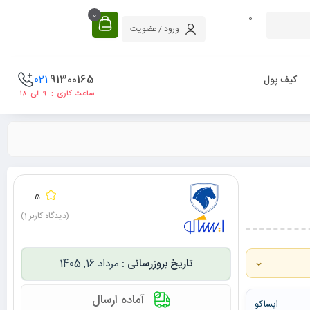
0
0
ورود / عضویت
021
91300165
کیف پول
ساعت کاری : ۹ الی ۱۸
5
(دیدگاه کاربر
1
)
⌄
مرداد 16, 1405
آماده ارسال
ایساکو