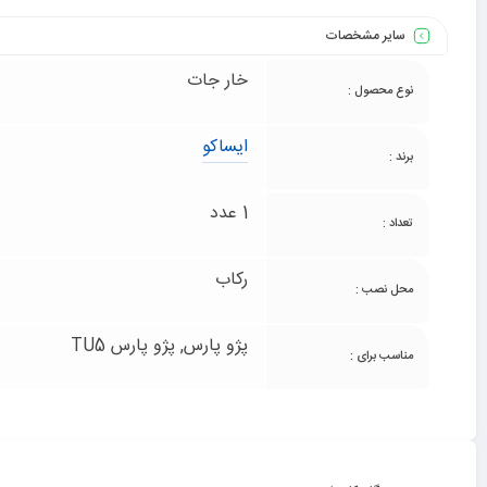
سایر مشخصات
خار جات
نوع محصول :
ایساکو
برند :
1 عدد
تعداد :
رکاب
محل نصب :
پژو پارس, پژو پارس TU5
مناسب برای :