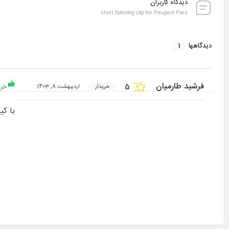
دیدگاه کاربران
short fatening clip for Peugeot Pars
1
دیدگاهها
فرشید طارمیان
5
خری
خریدار
اردیبهشت 8, 1403
با کی