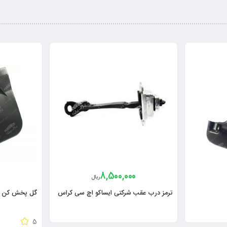
8,500,000
ریال
ترمز درب عقب شرکتی ایساکو اچ سی کراس
گل پخش کن ع
5