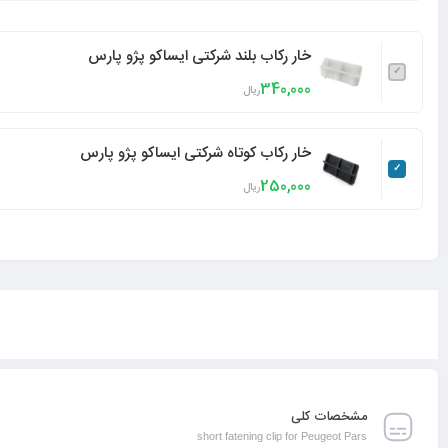
خار رکاب بلند شرکتی ایساکو پژو پارس
340,000
ریال
خار رکاب کوتاه شرکتی ایساکو پژو پارس
250,000
ریال
مشخصات کلی
short fatening clip for Peugeot Pars