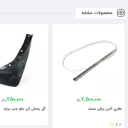
محصولات مشابه
750,000
7,500,000
ریال
ریال
مغزی آنتن برقی سمند
گل پخش کن جلو چپ پراید
4.3