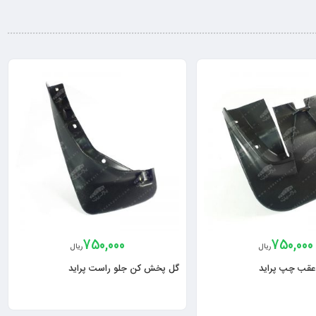
750,000
750,000
ریال
ریال
قب چپ پراید
گل پخش کن جلو راست پراید