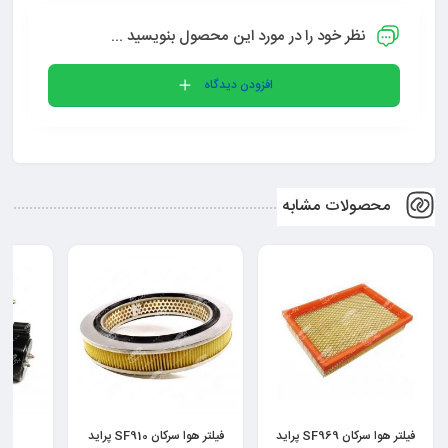
نظر خود را در مورد این محصول بنویسید ...
افزودن دیدگاه
محصولات مشابه
 SF969 پراید
فیلتر هوا سرکان SF910 پراید
استارت عظام پراید