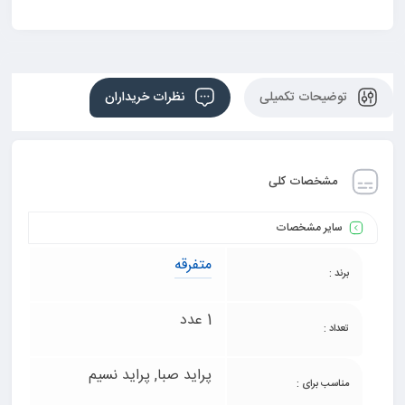
توضیحات تکمیلی
نظرات خریداران
مشخصات کلی
سایر مشخصات
متفرقه
برند :
1 عدد
تعداد :
پراید صبا, پراید نسیم
مناسب برای :