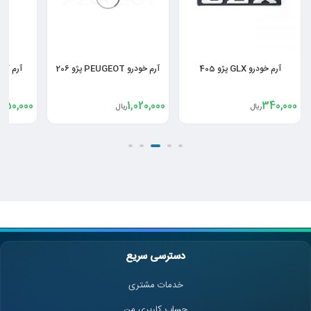
آرم خودرو GLX پژو 405
آرم خودرو PEUGEOT پژو 206
,250,000
1,020,000
340,000
ریال
ریال
دسترسی سریع
خدمات مشتری
حساب کاربری من