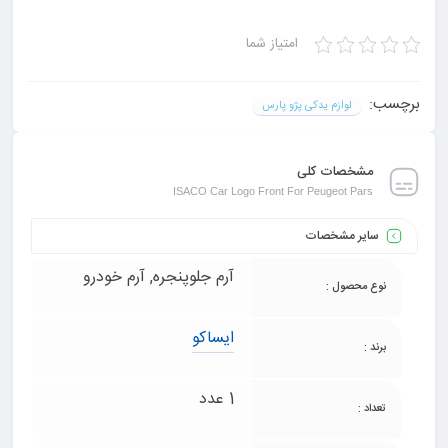
امتیاز شما
برچسب:
لوازم یدکی پژو پارس
مشخصات کلی
ISACO Car Logo Front For Peugeot Pars
سایر مشخصات
آرم جلوپنجره, آرم خودرو
نوع محصول :
ایساکو
برند :
1 عدد
تعداد :