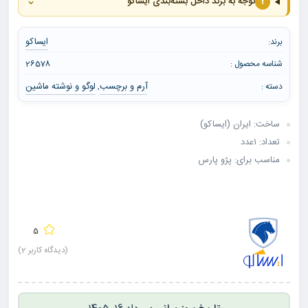
⌄
!
توجه به برند داخل بسته‌بندی ایساکو
ایساکو
برند:
شناسه محصول :
26578
آرم و برچسب
لوگو و نوشته ماشین
دسته :
,
ساخت: ایران (ایساکو)
تعداد: ۱عدد
مناسب برای: پژو پارس
5
(دیدگاه کاربر
2
)