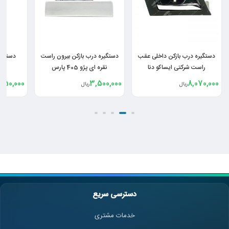
دستگیره درب بازکن بیرون راست
دستگیره درب بازکن از داخل
دستگیره 
نقره ای پژو 405 پارس
راست پراید 141
,450,000
850,000
3,500,000
ریال
ریال
دسترسی سریع
خدمات مشتری