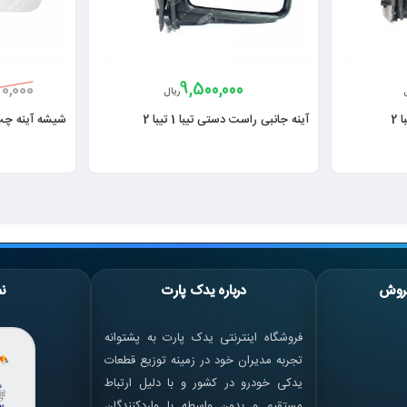
9,500,000
0,000
ریال
آینه جانبی راست دستی تیبا 1 تیبا 2
شیشه آینه چ
روش
درباره یدک پارت
نم
فروشگاه اینترنتی یدک پارت به پشتوانه
تجربه مدیران خود در زمینه توزیع قطعات
یدکی خودرو در کشور و با دلیل ارتباط
مستقیم و بدون واسطه با واردکنندگان