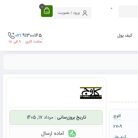
0
0
ورود / عضویت
021
91300165
کیف پول
ساعت کاری : ۹ الی ۱۸
کاوج
مرداد 17, 1405
2709
آماده ارسال
آینه بغل