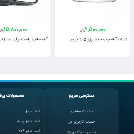
15,800,000
2,500,000
ریال
ریال
شیشه آینه چپ جدید پژو 405 پارس
آینه جانبی راست برقی تیبا 1 تیبا 2
دسترسی سریع
محصولات پرف
خدمات مشتری
لنت ترمز
لنت ترمز پراید
حساب کاربری من
لنت ترمز 206
تماس با یدک پارت