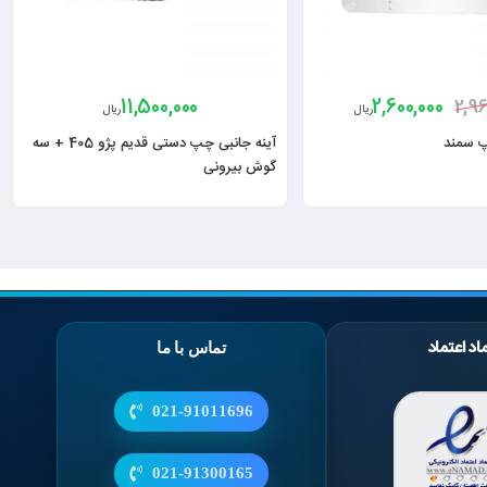
11,500,000
2,600,000
2,96
ریال
ریال
پ سمند
آینه جانبی چپ دستی قدیم پژو 405 + سه
گوش بیرونی
اد اعتماد
تماس با ما
021-91011696
021-91300165