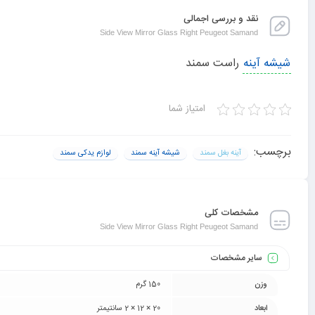
نقد و بررسی اجمالی
Side View Mirror Glass Right Peugeot Samand
شیشه آینه
راست سمند
امتیاز شما
برچسب:
آینه بغل سمند
شیشه آینه سمند
لوازم یدکی سمند
مشخصات کلی
Side View Mirror Glass Right Peugeot Samand
سایر مشخصات
وزن
150 گرم
ابعاد
20 × 12 × 2 سانتیمتر