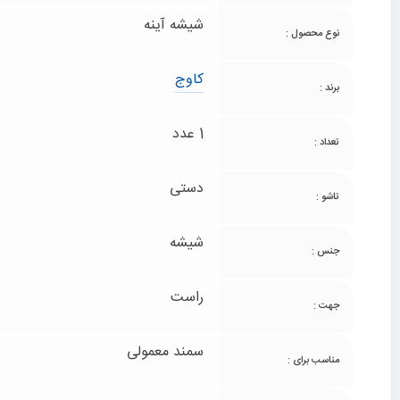
شیشه آینه
نوع محصول :
کاوج
برند :
1 عدد
تعداد :
دستی
تاشو :
شیشه
جنس :
راست
جهت :
سمند معمولی
مناسب برای :