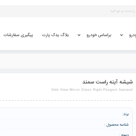
درو
براساس خودرو
بلاگ یدک پارت
پیگیری سفارشات
شیشه آینه راست سمند
Side View Mirror Glass Right Peugeot Samand
برند:
شناسه محصول :
دسته :