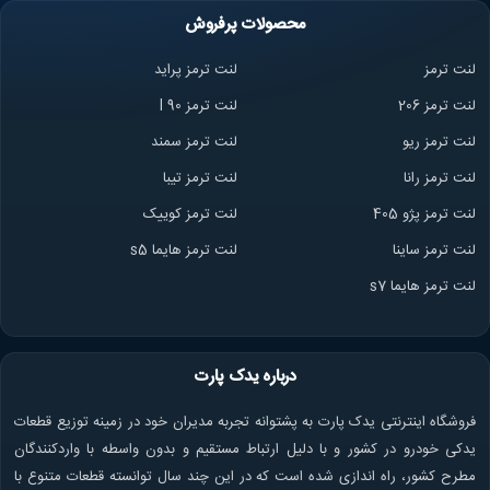
محصولات پرفروش
لنت ترمز
لنت ترمز پراید
لنت ترمز 206
لنت ترمز l 90
لنت ترمز ریو
لنت ترمز سمند
لنت ترمز ران
ا
لنت ترمز تیبا
لنت ترمز پژو 405
لنت ترمز کوییک
لنت ترمز ساینا
لنت ترمز هایما s5
لنت ترمز هایما s7
درباره یدک پارت
فروشگاه اینترنتی یدک پارت به پشتوانه تجربه مدیران خود در زمینه توزیع قطعات
یدکی خودرو در کشور و با دلیل ارتباط مستقیم و بدون واسطه با واردکنندگان
مطرح کشور، راه اندازی شده است که در این چند سال توانسته قطعات متنوع با