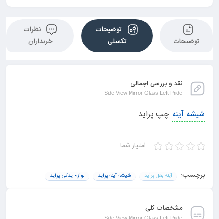
توضیحات
نظرات
توضیحات
تکمیلی
خریداران
نقد و بررسی اجمالی
Side View Mirror Glass Left Pride
شیشه آینه
چپ پراید
امتیاز شما
برچسب:
آینه بغل پراید
شیشه آینه پراید
لوازم یدکی پراید
مشخصات کلی
Side View Mirror Glass Left Pride