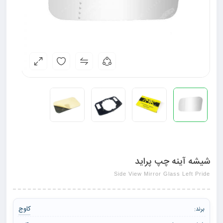
شیشه آینه چپ پراید
Side View Mirror Glass Left Pride
کاوج
برند: