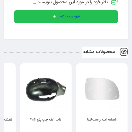
نظر خود را در مورد این محصول بنویسید ...
افزودن دیدگاه
محصولات مشابه
12%
قاب آینه چپ پژو 206
شیشه آینه راست قدیم پژو 405
شیش
پارس