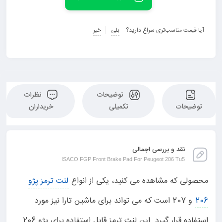
آیا قیمت مناسب‌تری سراغ دارید؟
بلی
خیر
توضیحات
نظرات
توضیحات
تکمیلی
خریداران
نقد و بررسی اجمالی
ISACO FGP Front Brake Pad For Peugeot 206 Tu5
محصولی که مشاهده می کنید، یکی از انواع
لنت ترمز پژو
206
و 207 است که می تواند برای ماشین تارا نیز مورد
استفاده قرار گیرد. این لنت ترمز قابل استفاده برای پژو 206