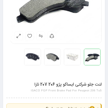
لنت جلو شرکتی ایساکو پژو 206 207 تارا
ISACO FGP Front Brake Pad For Peugeot 206 Tu5