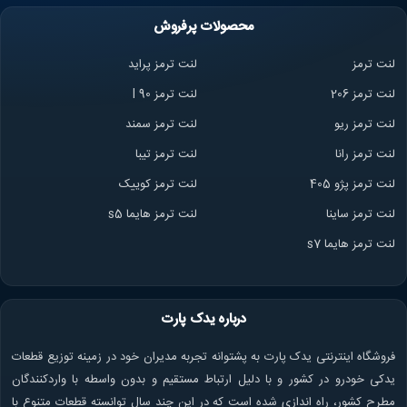
محصولات پرفروش
لنت ترمز
لنت ترمز پراید
لنت ترمز 206
لنت ترمز l 90
لنت ترمز ریو
لنت ترمز سمند
لنت ترمز ران
ا
لنت ترمز تیبا
لنت ترمز پژو 405
لنت ترمز کوییک
لنت ترمز ساینا
لنت ترمز هایما s5
لنت ترمز هایما s7
درباره یدک پارت
فروشگاه اینترنتی یدک پارت به پشتوانه تجربه مدیران خود در زمینه توزیع قطعات
یدکی خودرو در کشور و با دلیل ارتباط مستقیم و بدون واسطه با واردکنندگان
مطرح کشور، راه اندازی شده است که در این چند سال توانسته قطعات متنوع با