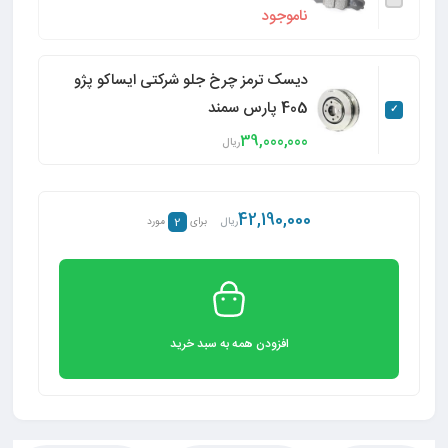
ناموجود
دیسک ترمز چرخ جلو شرکتی ایساکو پژو
405 پارس سمند
39,000,000
ریال
42,190,000
2
ریال
برای
مورد
افزودن همه به سبد خرید