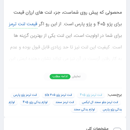
محصولی که پیش روی شماست، جزء لنت های ارزان قیمت
برای پژو 405 و پژو پارس است. از این رو اگر
قیمت لنت ترمز
برای شما در اولویت است، این لنت یکی از بهترین گزینه ها
است. کیفیت این لنت نیز تا حد زیادی قابل قبول بوده و عدم
به کار رفتن آزبست در آن نیز می تواند نشان دهنده ایمنی این
لنت ترمز باشد.
نمایش
ادامه مطلب
خرید اینترنتی لنت چرخ جلو هانتر پژو ۴۰۵
برچسب:
لنت ترمز پژو 405
لنت ترمز پژو ۴۰۵ slx
لنت ترمز پژو پارس
پارس سمند
لنت ترمز جلو سمند ال ایکس
لنت ترمز سمند
لوازم یدکی پژو 405
لوازم
یدکی پژو پارس
لوازم یدکی سمند
برای
خرید لنت ترمز 405
و پژو پارس هانتر، می توانید از
طریق سایت یدک پارت سفارش خودتان را ثبت کنید. این
مشخصات کلی