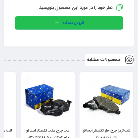
نظر خود را در مورد این محصول بنویسید ...
افزودن دیدگاه
محصولات مشابه
لنت ترمز چرخ جلو تکستار ایساکو
لنت چرخ عقب تکستار ایساکو
لنت عقب پار
پژو 206 تیپ 2
پژو 206 تیپ 5 H30Cross