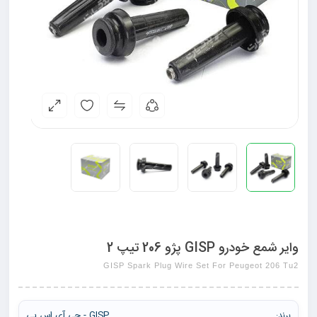
وایر شمع خودرو GISP پژو 206 تیپ 2
GISP Spark Plug Wire Set For Peugeot 206 Tu2
GISP - جی آی اس پی
برند: