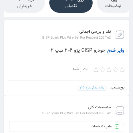
توضیحات
تکمیلی
خریداران
نقد و بررسی اجمالی
GISP Spark Plug Wire Set For Peugeot 206 Tu2
وایر شمع
خودرو GISP پژو 206 تیپ 2
امتیاز شما
برچسب:
لوازم یدکی پژو 206
مشخصات کلی
GISP Spark Plug Wire Set For Peugeot 206 Tu2
سایر مشخصات