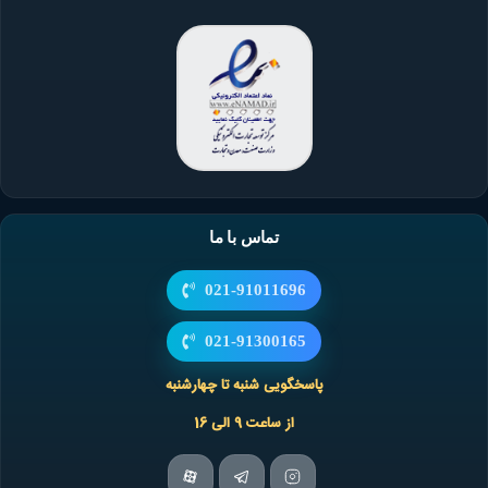
تماس با ما
021-91011696
021-91300165
پاسخگویی شنبه تا چهارشنبه
از ساعت 9 الی 16