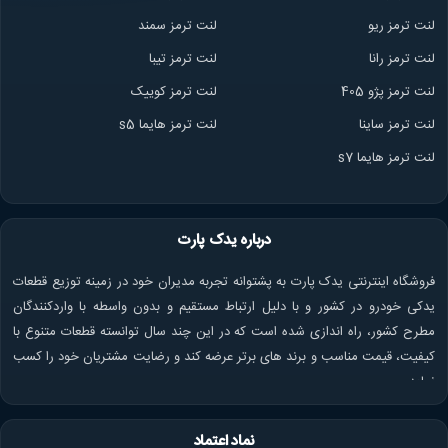
لنت ترمز ریو
لنت ترمز سمند
لنت ترمز ران
ا
لنت ترمز تیبا
لنت ترمز پژو 405
لنت ترمز کوییک
لنت ترمز ساینا
لنت ترمز هایما s5
لنت ترمز هایما s7
درباره یدک پارت
فروشگاه اینترنتی یدک پارت به پشتوانه تجربه مدیران خود در زمینه توزیع قطعات
یدکی خودرو در کشور و با دلیل ارتباط مستقیم و بدون واسطه با واردکنندگان
مطرح کشور، راه اندازی شده است که در این چند سال توانسته قطعات متنوع با
کیفیت، قیمت مناسب و برند های برتر عرضه کند و رضایت مشتریان خود را کسب
نماید.
نماد اعتماد