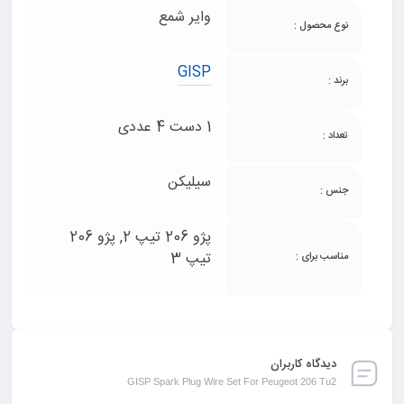
وایر شمع
نوع محصول :
GISP
برند :
1 دست 4 عددی
تعداد :
سیلیکن
جنس :
پژو 206 تیپ 2, پژو 206
تیپ 3
مناسب برای :
دیدگاه کاربران
GISP Spark Plug Wire Set For Peugeot 206 Tu2