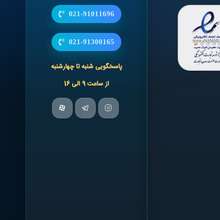
021-91011696
021-91300165
پاسخگویی شنبه تا چهارشنبه
از ساعت 9 الی 16