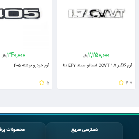
340,000
2,250,000
ریال
ریال
آرم گلگیر CCVT 1.7 ایساکو سمند EF7 دنا
آرم خودرو نوشته 405
5
4.7
دسترسی سریع
محصولات پرف