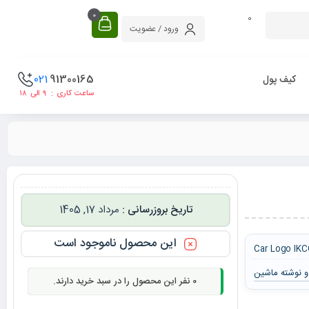
0
0
ورود / عضویت
021
91300165
کیف پول
ساعت کاری : ۹ الی ۱۸
مرداد 17, 1405
این محصول ناموجود است
Car Logo IK
و نوشته ماشین
0
نفر این محصول را در سبد خرید دارند.