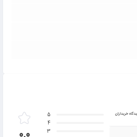
دگاه خریداران
5
4
3
0.0