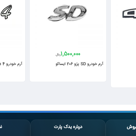
1,500,000
ریال
آرم خودرو SD پژو 206 ایساکو
آرم خودرو Euro 4 پراید
روش
درباره یدک پارت
نم