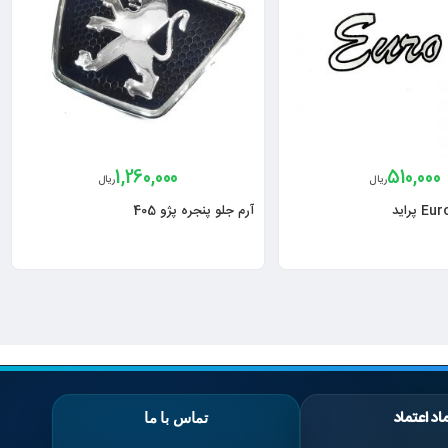
1,260,000
510,000
ریال
ریال
آرم جلو پنجره پژو 405
اد اعتماد
تماس با ما