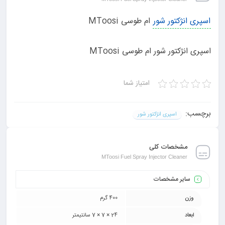
اسپری انژکتور شور
ام طوسی MToosi
اسپری انژکتور شور ام طوسی MToosi
امتیاز شما
برچسب:
اسپری انژکتور شور
مشخصات کلی
MToosi Fuel Spray Injector Cleaner
سایر مشخصات
وزن
400 گرم
ابعاد
24 × 7 × 7 سانتیمتر