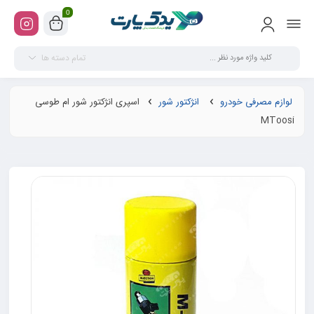
0
تمام دسته ها
لوازم مصرفی خودرو
انژکتور شور
اسپری انژکتور شور ام طوسی
MToosi