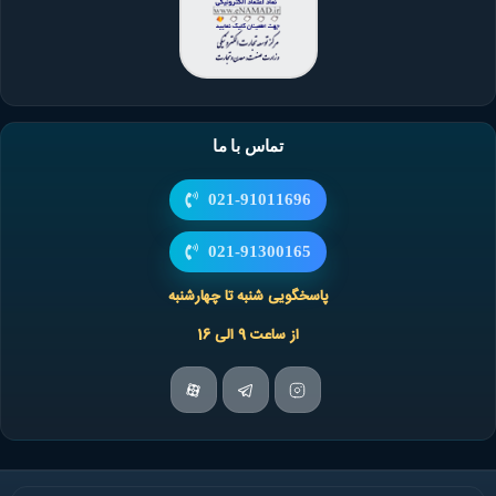
تماس با ما
021-91011696
021-91300165
پاسخگویی شنبه تا چهارشنبه
از ساعت 9 الی 16