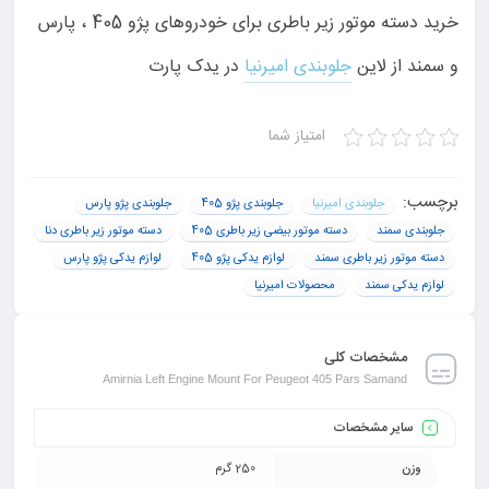
خرید دسته موتور زیر باطری برای خودروهای پژو 405 ، پارس
و سمند از لاین
جلوبندی امیرنیا
در یدک پارت
امتیاز شما
برچسب:
جلوبندی امیرنیا
جلوبندی پژو 405
جلوبندی پژو پارس
جلوبندی سمند
دسته موتور بیضی زیر باطری 405
دسته موتور زیر باطری دنا
دسته موتور زیر باطری سمند
لوازم یدکی پژو 405
لوازم یدکی پژو پارس
لوازم یدکی سمند
محصولات امیرنیا
مشخصات کلی
Amirnia Left Engine Mount For Peugeot 405 Pars Samand
سایر مشخصات
وزن
250 گرم