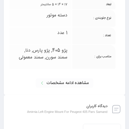
ابعاد
17 × 14 × 5 سانتیمتر
دسته موتور
نوع جلوبندی :
1 عدد
تعداد :
پژو 405, پژو پارس, دنا,
سمند سورن, سمند معمولی
مناسب برای :
مشاهده ادامه مشخصات
دیدگاه کاربران
Amirnia Left Engine Mount For Peugeot 405 Pars Samand