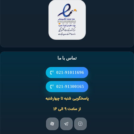
تماس با ما
021-91011696
021-91300165
پاسخگویی شنبه تا چهارشنبه
از ساعت 9 الی 16