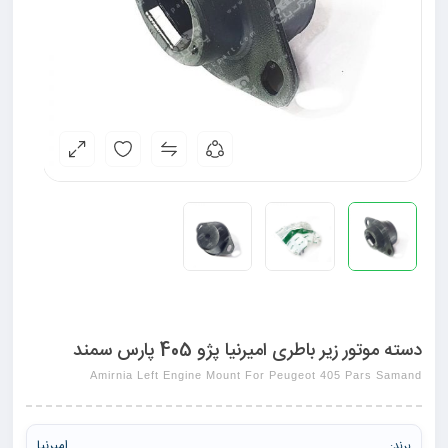
دسته موتور زیر باطری امیرنیا پژو 405 پارس سمند
Amirnia Left Engine Mount For Peugeot 405 Pars Samand
امیرنیا
برند: