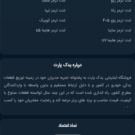
لنت ترمز ریو
لنت ترمز سمند
لنت ترمز ران
ا
لنت ترمز تیبا
لنت ترمز پژو 405
لنت ترمز کوییک
لنت ترمز ساینا
لنت ترمز هایما s5
لنت ترمز هایما s7
درباره یدک پارت
فروشگاه اینترنتی یدک پارت به پشتوانه تجربه مدیران خود در زمینه توزیع قطعات
یدکی خودرو در کشور و با دلیل ارتباط مستقیم و بدون واسطه با واردکنندگان
مطرح کشور، راه اندازی شده است که در این چند سال توانسته قطعات متنوع با
کیفیت، قیمت مناسب و برند های برتر عرضه کند و رضایت مشتریان خود را کسب
نماید.
نماد اعتماد