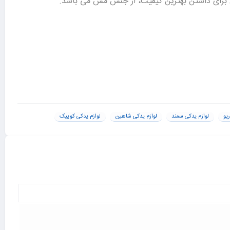
ن برای داشتن بهترین کیفیت، از جنس مس می باشد.
ه خریداری کنید. توجه داشته باشید که
قیمت شمع موتور تورچ
یو
لوازم یدکی سمند
لوازم یدکی شاهین
لوازم یدکی کوییک