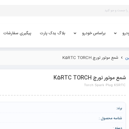
درو
براساس خودرو
بلاگ یدک پارت
پیگیری سفارشات
ن
شمع موتور تورچ K5RTC TORCH
شمع موتور تورچ K5RTC TORCH
Torch Spark Plug K5RTC
برند:
شناسه محصول :
دسته :