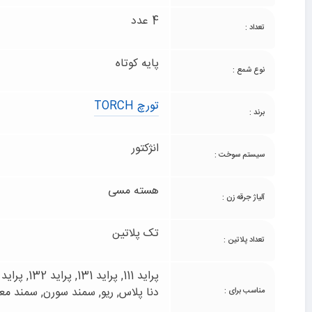
4 عدد
تعداد :
پایه کوتاه
نوع شمع :
تورچ TORCH
برند :
انژکتور
سیستم سوخت :
هسته مسی
آلیاژ جرقه زن :
تک پلاتین
تعداد پلاتین :
دنا پلاس, ریو, سمند سورن, سمند م
مناسب برای :