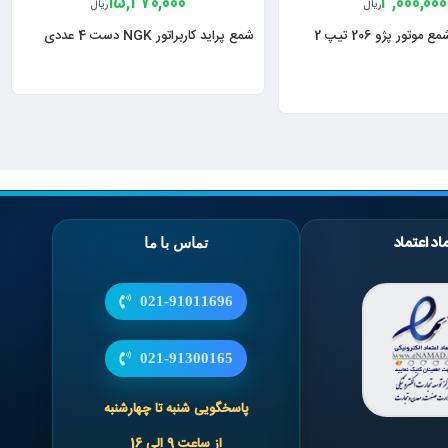
15,270,000
3,000,000
ریال
ریال
بوش محافظ شمع موتور پژو 206 تیپ 2
شمع پراید کاربراتور NGK دست 4 عددی
اد اعتماد
تماس با ما
021-91011696
021-91300165
پاسخگویی شنبه تا چهارشنبه
از ساعت 9 الی 16