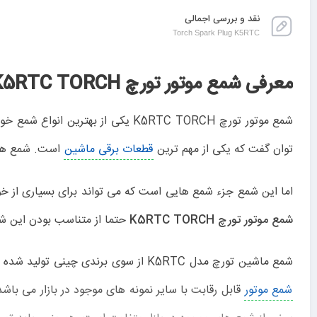
نقد و بررسی اجمالی
Torch Spark Plug K5RTC
معرفی شمع موتور تورچ K5RTC TORCH
شمع موتور تورچ K5RTC TORCH یکی 
توان گفت که یکی از مهم ترین
قطعات برقی ماشین
است. شمع های 
اما این شمع جزء شمع هایی است که می تواند برای بسیاری از خودروها از جمله دنا، کوییک، ساینا، انواع پرای
شمع موتور تورچ K5RTC TORCH
حتما از متناسب بودن این 
شمع ماشین تورچ مدل K5RTC از سوی برندی چینی تولید شده است. شاید در ابتدا تصور شود که به دلیل ساخت چین بودن این شمع، کیفیت خوبی ندارد؛ اما واقعیت این است که از نظر کیفیت این
شمع موتور
قابل رقابت با سایر نمونه های موجود در بازار می باش