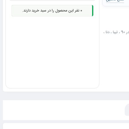
0
نفر این محصول را در سبد خرید دارند.
مناسب برای: پژو 405 ، پارس ، سمند ، پراید ، پژو 206 تیپ 2 و تیپ 3 ، ریو ، تندر 90 ، تیبا ، دنا ،