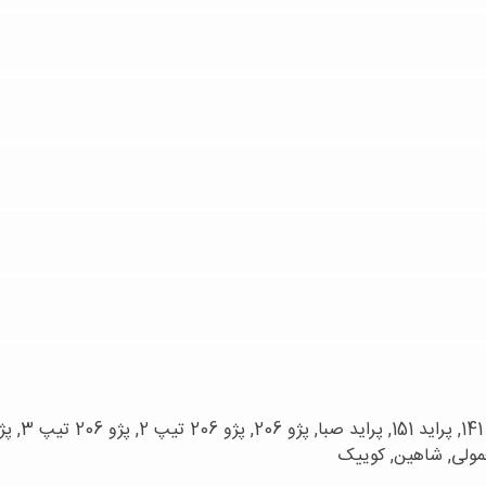
عمولی, شاهین, کوییک