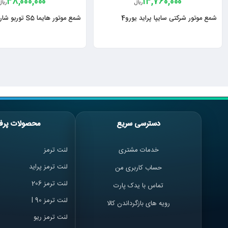
48,000,000
14,760,000
ریال
ریال
شمع موتور شرکتی سایپا پراید یورو4
شمع موتور هایما S5 توربو شارژ ایساکو
دسترسی سریع
محصولات پرف
خدمات مشتری
لنت ترمز
لنت ترمز پراید
حساب کاربری من
لنت ترمز 206
تماس با یدک پارت
لنت ترمز l 90
رویه های بازگرداندن کالا
لنت ترمز ریو