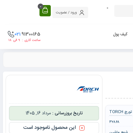
0
0
ورود / عضویت
021
91300165
کیف پول
ساعت کاری : ۹ الی ۱۸
تورچ TORCH
مرداد 16, 1405
۳۲۸۶۸
این محصول ناموجود است
شمع ماشین