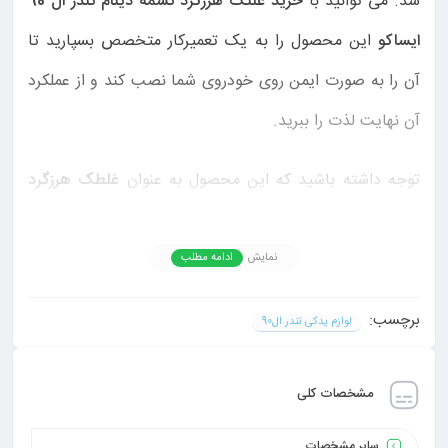
شد. می توانید با
خرید غلتک هرزگرد تسمه دینام تندر ال 90
ایساکو
این محصول را به یک تعمیرکار متخصص بسپارید تا
آن را به صورت ایمن روی خودروی شما نصب کند و از عملکرد
آن نهایت لذت را ببرید.
توجه داشته باشید که این محصول به عنوان
غلطک هرزگرد
تسمه دینام اصلی L90 ایساکو
نیز شناخته می شود، ولی فقط
برای ماشین ال 90 قابل استفاده است.
نمایش
ادامه مطلب
این غلتک توسط برند ایساکو تولید شده است. این برند
برچسب:
لوازم یدکی تندر ال90
چندین سال است که در زمینه تولید لوازم یدکی فعالیت می
کند و محصولات باکیفیت و با دوام را به مردم عرضه می کند.
مشخصات کلی
فولی و غلتک هرزگرد
باید کیفیت بالایی داشته باشند تا
سایر مشخصات