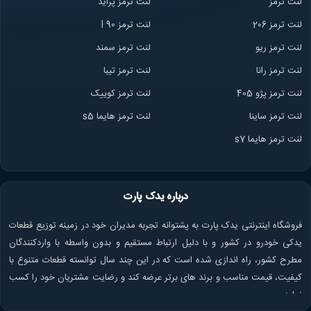
لنت ترمز
لنت ترمز پراید
لنت ترمز 206
لنت ترمز l 90
لنت ترمز ریو
لنت ترمز سمند
لنت ترمز ران
ا
لنت ترمز تیبا
لنت ترمز پژو 405
لنت ترمز کوییک
لنت ترمز ساینا
لنت ترمز هایما s5
لنت ترمز هایما s7
درباره یدک پارت
فروشگاه اینترنتی یدک پارت به پشتوانه تجربه مدیران خود در زمینه توزیع قطعات
یدکی خودرو در کشور و با دلیل ارتباط مستقیم و بدون واسطه با واردکنندگان
مطرح کشور، راه اندازی شده است که در این چند سال توانسته قطعات متنوع با
کیفیت، قیمت مناسب و برند های برتر عرضه کند و رضایت مشتریان خود را کسب
نماید.