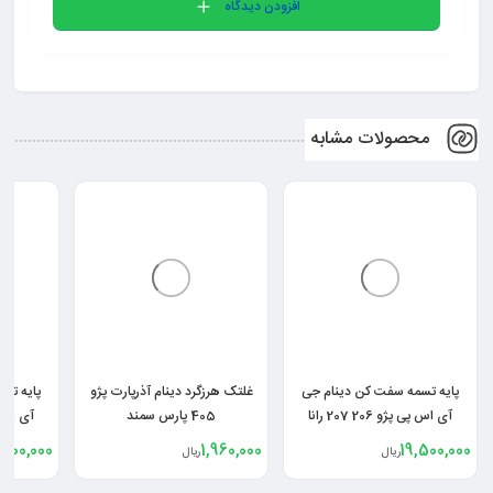
افزودن دیدگاه
محصولات مشابه
پایه تسمه سفت کن دینام جی
غلتک هرزگرد دینام آذرپارت پژو
پایه تس
آی اس پی پژو 206 207 رانا
405 پارس سمند
,000,000
1,960,000
19,500,000
ریال
ریال