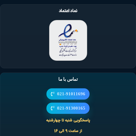
نماد اعتماد
تماس با ما
021-91011696
021-91300165
پاسخگویی شنبه تا چهارشنبه
از ساعت 9 الی 16