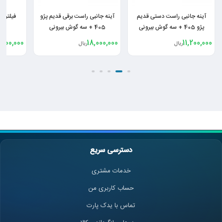
آینه جانبی راست برقی قدیم پژو
فیلتر هوا سرکان SF939 پژو
آینه جا
405 + سه گوش بیرونی
405 پارس سمند
405 + سه گوش بیرونی
,000,000
3,900,000
18,000,000
ریال
ریال
دسترسی سریع
خدمات مشتری
حساب کاربری من
تماس با یدک پارت