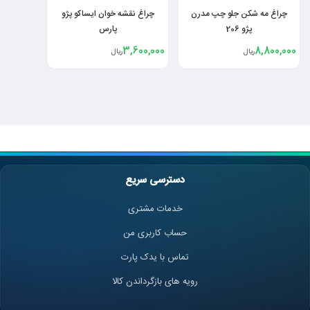
چراغ مه شکن جلو چپ مدرن
چراغ نقشه خوان ایساکو پژو
پژو 206
پارس
3,600,000
8,800,000
ریال
ریال
دسترسی سریع
خدمات مشتری
حساب کاربری من
تماس با یدک پارت
رویه های بازگرداندن کالا