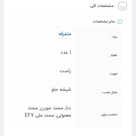
مشخصات کلی
سایر مشخصات
متفرقه
برند :
1 عدد
تعداد :
راست
جهت :
شیشه جلو
محل نصب :
دنا, سمند سورن, سمند
معمولی, سمند ملی EF7
مناسب برای :