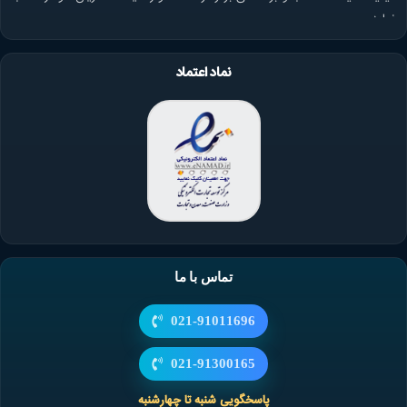
نماید.
نماد اعتماد
تماس با ما
021-91011696
021-91300165
پاسخگویی شنبه تا چهارشنبه