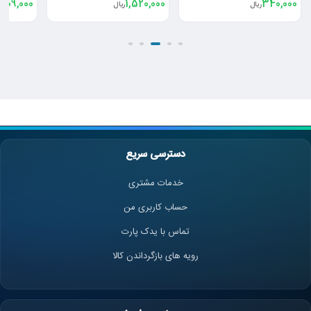
209,000
1,520,000
340,000
ریال
ریال
ر
دسترسی سریع
خدمات مشتری
حساب کاربری من
تماس با یدک پارت
رویه های بازگرداندن کالا