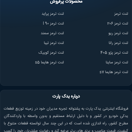
محصولات پرفروش
لنت ترمز
لنت ترمز پراید
لنت ترمز 206
لنت ترمز l 90
لنت ترمز ریو
لنت ترمز سمند
لنت ترمز ران
ا
لنت ترمز تیبا
لنت ترمز پژو 405
لنت ترمز کوییک
لنت ترمز ساینا
لنت ترمز هایما s5
لنت ترمز هایما s7
درباره یدک پارت
فروشگاه اینترنتی یدک پارت به پشتوانه تجربه مدیران خود در زمینه توزیع قطعات
یدکی خودرو در کشور و با دلیل ارتباط مستقیم و بدون واسطه با واردکنندگان
مطرح کشور، راه اندازی شده است که در این چند سال توانسته قطعات متنوع با
کیفیت، قیمت مناسب و برند های برتر عرضه کند و رضایت مشتریان خود را کسب