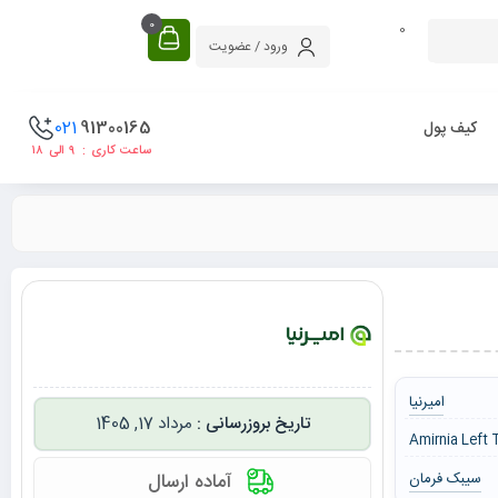
0
0
ورود / عضویت
021
91300165
کیف پول
ساعت کاری : ۹ الی ۱۸
امیرنیا
مرداد 17, 1405
Amirnia Left
سیبک فرمان
آماده ارسال