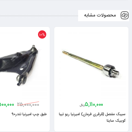
محصولات مشابه
10%
500,000
5,110,000
25,000,000
ریال
سیبک مفصل (قرقری فرمان) امیرنیا ریو تیبا
طبق چپ امیرنیا تندر90
کوییک ساینا