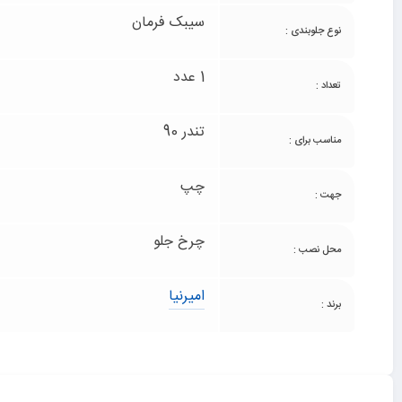
سیبک فرمان
نوع جلوبندی :
1 عدد
تعداد :
تندر 90
مناسب برای :
چپ
جهت :
چرخ جلو
محل نصب :
امیرنیا
برند :