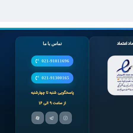
اد اعتماد
تماس با ما
021-91011696
021-91300165
پاسخگویی شنبه تا چهارشنبه
از ساعت 9 الی 16