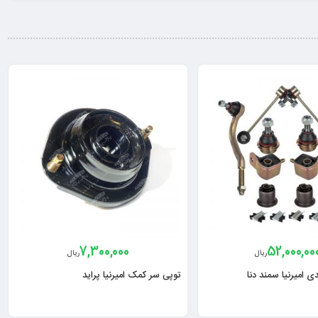
7,300,000
52,000,00
ریال
ریال
 امیرنیا سمند دنا
توپی سر کمک امیرنیا پراید