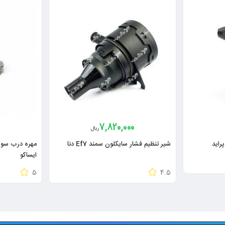
7,820,000
ریال
راید
شیر تنظیم فشار سایکلون سمند Ef7 دنا
ایساکو
5
4.5