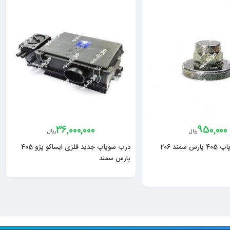
36,000,000
950,000
ریال
ریال
مهره درب سوپاپ 405 پارس سمند 206
درب سوپاپ جدید فلزی ایساکو پژو 405
پارس سمند