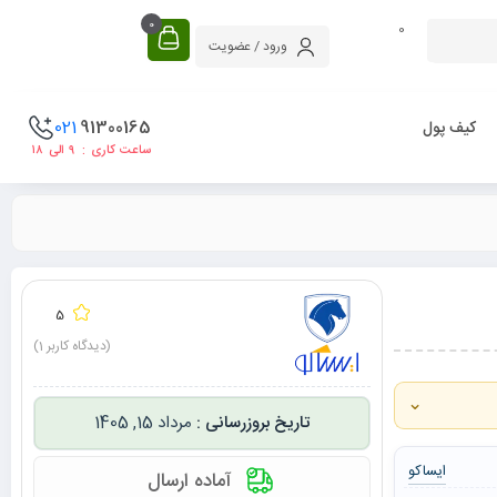
0
0
ورود / عضویت
021
91300165
کیف پول
ساعت کاری : ۹ الی ۱۸
5
(دیدگاه کاربر
1
)
⌄
مرداد 15, 1405
ایساکو
آماده ارسال