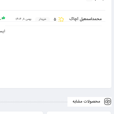
محمداسمعیل آچاک
5
خ
خریدار
بهمن 8, 1404
ایس
محصولات مشابه