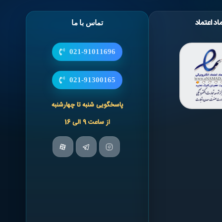
اد اعتماد
تماس با ما
021-91011696
021-91300165
پاسخگویی شنبه تا چهارشنبه
از ساعت 9 الی 16