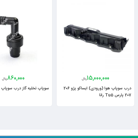
860,000
15,000,000
ریال
ریال
درب سوپاپ هوا (ورودی) ایساکو پژو 206
سوپاپ تخلیه گاز درب سوپاپ پ
207 پارس Tu5 رانا