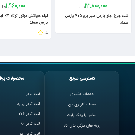
1,960,000
13,800,000
ریال
ریال
لنت چرخ جلو پارس سبز پژو 405 پارس
سمند
پارس سمند
5
دسترسی سریع
محصولات پرف
خدمات مشتری
لنت ترمز
لنت ترمز پراید
حساب کاربری من
لنت ترمز 206
تماس با یدک پارت
لنت ترمز l 90
رویه های بازگرداندن کالا
لنت ترمز ریو