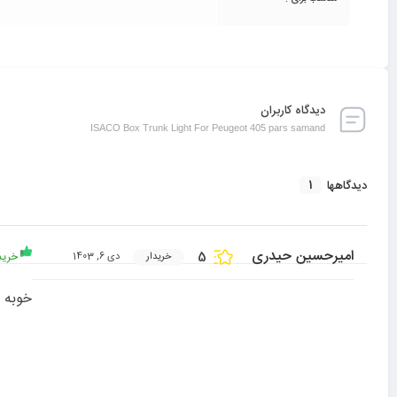
دیدگاه کاربران
ISACO Box Trunk Light For Peugeot 405 pars samand
1
دیدگاهها
امیرحسین حیدری
5
خرید
خریدار
دی 6, 1403
خوبه