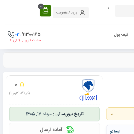
0
0
ورود / عضویت
021
91300165
کیف پول
ساعت کاری : ۹ الی ۱۸
5
(دیدگاه کاربر
1
)
⌄
مرداد 17, 1405
آماده ارسال
ایساکو