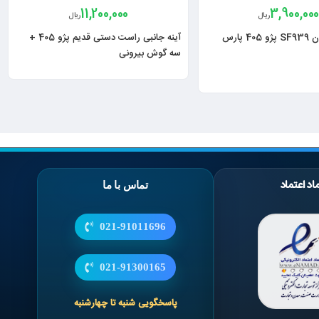
11,200,000
3,900,00
ریال
ریال
فیلتر هوا سرکان SF939 پژو 405 پارس
آینه جانبی راست دستی قدیم پژو 405 +
سه گوش بیرونی
اد اعتماد
تماس با ما
021-91011696
021-91300165
پاسخگویی شنبه تا چهارشنبه