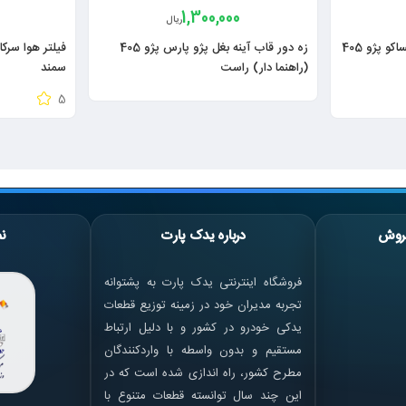
0
1,300,000
ریال
لوله هواکش موتور کوتاه X2 ایساکو پژو 405
زه دور قاب آینه بغل پژو پارس پژو 405
(راهنما دار) راست
سمند
5
روش
درباره یدک پارت
نم
فروشگاه اینترنتی یدک پارت به پشتوانه
تجربه مدیران خود در زمینه توزیع قطعات
یدکی خودرو در کشور و با دلیل ارتباط
مستقیم و بدون واسطه با واردکنندگان
مطرح کشور، راه اندازی شده است که در
این چند سال توانسته قطعات متنوع با