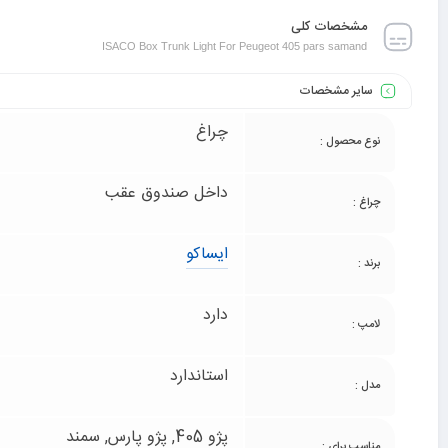
مشخصات کلی
ISACO Box Trunk Light For Peugeot 405 pars samand
سایر مشخصات
چراغ
نوع محصول :
داخل صندوق عقب
چراغ :
ایساکو
برند :
دارد
لامپ :
استاندارد
مدل :
پژو 405, پژو پارس, سمند
مناسب برای :