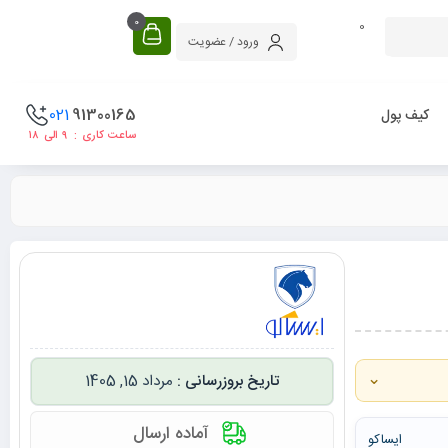
0
0
ورود / عضویت
021
91300165
کیف پول
ساعت کاری : ۹ الی ۱۸
⌄
مرداد 15, 1405
آماده ارسال
ایساکو