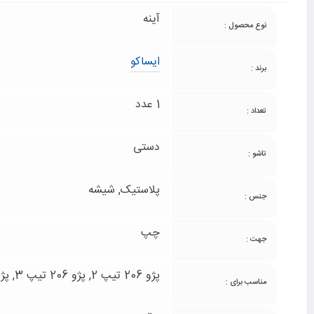
آینه
نوع محصول :
ایساکو
برند :
1 عدد
تعداد :
دستی
تاشو :
پلاستیک, شیشه
جنس :
چپ
جهت :
پژو 206 تیپ 2, پژو 206 تیپ 3, پژو 206 تیپ 5, پژو 206 تیپ 6
مناسب برای :