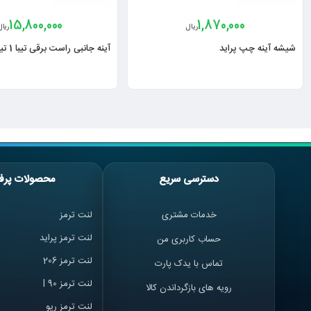
15,800,000
1,870,000
ریال
ریال
شیشه آینه چپ پراید
آینه جانبی راست برقی تیبا 1 تیبا 2
دسترسی سریع
محصولات پرف
خدمات مشتری
لنت ترمز
لنت ترمز پراید
حساب کاربری من
لنت ترمز 206
تماس با یدک پارت
لنت ترمز l 90
رویه های بازگرداندن کالا
لنت ترمز ریو