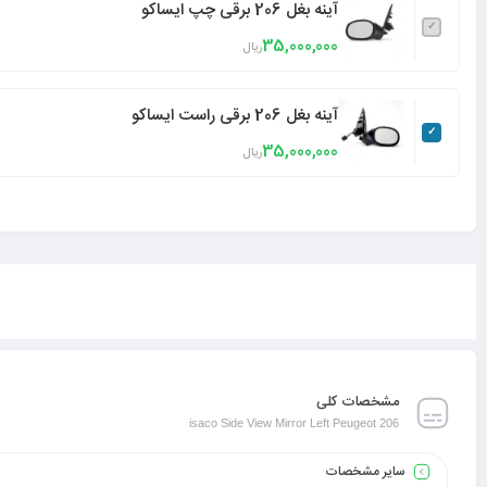
آینه بغل 206 برقی چپ ایساکو
35,000,000
ریال
آینه بغل 206 برقی راست ایساکو
35,000,000
ریال
مشخصات کلی
isaco Side View Mirror Left Peugeot 206
سایر مشخصات