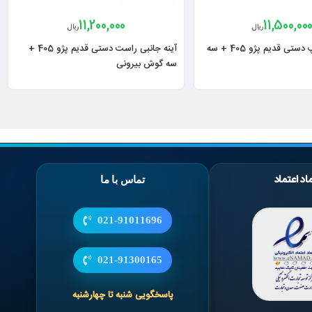
11,200,000
11,500,00
ریال
ریال
آینه جانبی چپ دستی قدیم پژو 405 + سه
آینه جانبی راست دستی قدیم پژو 405 +
سه گوش بیرونی
اد اعتماد
تماس با ما
021-91011696
021-91300165
پاسخگویی شنبه تا چهارشنبه