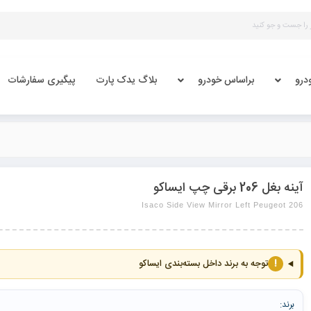
درو
براساس خودرو
بلاگ یدک پارت
پیگیری سفارشات
آینه بغل 206 برقی چپ ایساکو
Isaco Side View Mirror Left Peugeot 206
!
توجه به برند داخل بسته‌بندی ایساکو
برند: