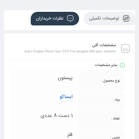
توضیحات تکمیلی
نظرات خریداران
مشخصات کلی
isaco Engine Piston Size STD For peugeot 405 pars samand
سایر مشخصات
پیستون
نوع محصول :
ایساکو
برند :
1 دست 8 عددی
تعداد :
فلز
جنس :