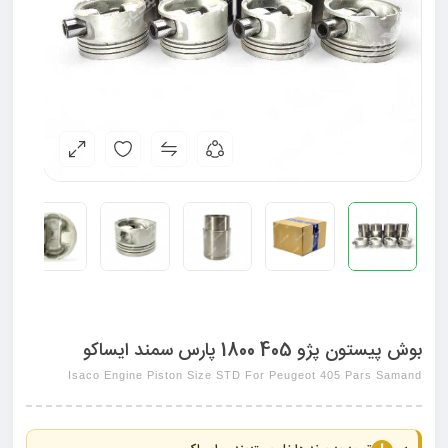
بوش پیستون پژو 405 1800 پارس سمند ایساکو
Isaco Engine Piston Size STD For Peugeot 405 Pars Samand