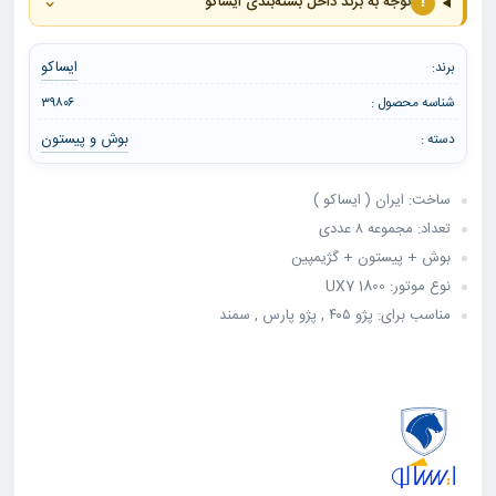
⌄
!
توجه به برند داخل بسته‌بندی ایساکو
ایساکو
برند:
شناسه محصول :
۳۹۸۰۶
بوش و پیستون
دسته :
ساخت: ایران ( ایساکو )
تعداد: مجموعه ۸ عددی
بوش + پیستون + گژیمپین
نوع موتور: 1800 UX7
مناسب برای: پژو ۴۰۵ , پژو پارس , سمند