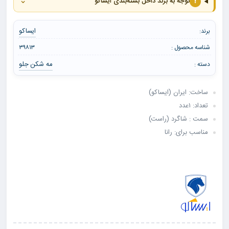
⌄
!
توجه به برند داخل بسته‌بندی ایساکو
ایساکو
برند:
شناسه محصول :
۳۹۸۱۳
مه شکن جلو
دسته :
ساخت: ایران (ایساکو)
تعداد: ۱عدد
سمت : شاگرد (راست)
مناسب برای: رانا