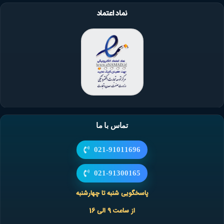
نماد اعتماد
تماس با ما
021-91011696
021-91300165
پاسخگویی شنبه تا چهارشنبه
از ساعت 9 الی 16