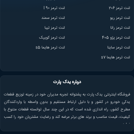
لنت ترمز 206
لنت ترمز l 90
لنت ترمز ریو
لنت ترمز سمند
لنت ترمز ران
ا
لنت ترمز تیبا
لنت ترمز پژو 405
لنت ترمز کوییک
لنت ترمز ساینا
لنت ترمز هایما s5
لنت ترمز هایما s7
درباره یدک پارت
فروشگاه اینترنتی یدک پارت به پشتوانه تجربه مدیران خود در زمینه توزیع قطعات
یدکی خودرو در کشور و با دلیل ارتباط مستقیم و بدون واسطه با واردکنندگان
مطرح کشور، راه اندازی شده است که در این چند سال توانسته قطعات متنوع با
کیفیت، قیمت مناسب و برند های برتر عرضه کند و رضایت مشتریان خود را کسب
نماید.