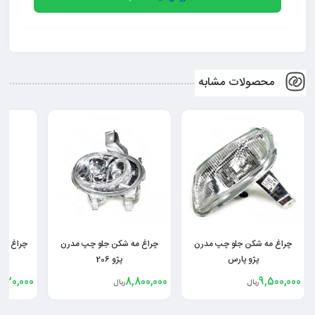
محصولات مشابه
پ مدرن
چراغ مه شکن جلو چپ مدرن
چراغ مه شکن جلو راست مدرن
پژو 206
پژو پارس
8,920,000
8,800,000
ریال
ریال