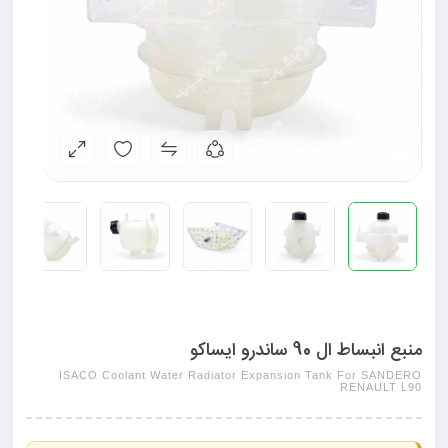
منبع انبساط ال 90 ساندرو ایساکو
ISACO Coolant Water Radiator Expansion Tank For SANDERO
RENAULT L90