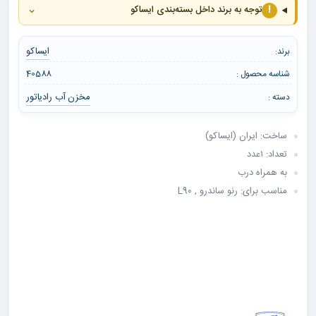
⌄
!
توجه به برند داخل بسته‌بندی ایساکو
ایساکو
برند:
شناسه محصول :
40588
مخزن آب رادیاتور
دسته :
ساخت: ایران (ایساکو)
تعداد: ۱عدد
به همراه درب
مناسب برای: رنو ساندرو , L90