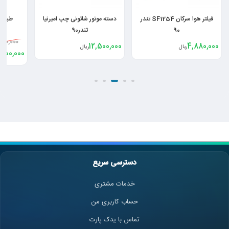
دسته موتور شاتونی چپ امیرنیا
طبق راست امیرنیا تندر90
تندر90
25,000,000
290,000
12,500,000
ریال
22,500,000
ریال
دسترسی سریع
خدمات مشتری
حساب کاربری من
تماس با یدک پارت