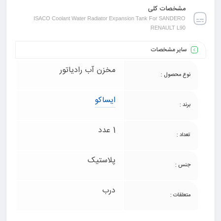
مشخصات کلی
ISACO Coolant Water Radiator Expansion Tank For SANDERO
RENAULT L90
سایر مشخصات
مخزن آب رادیاتور
نوع محصول :
ایساکو
برند :
1 عدد
تعداد :
پلاستیک
جنس :
درب
متعلقات :