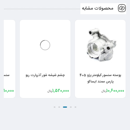
محصولات مشابه
پوسته سنسور کیلومتر پژو 405
چشم شیشه شور آذرپارت ریو
سنسور ک
پارس سمند ایساکو
,010,000
1,520,000
10,600,000
ریال
ریال