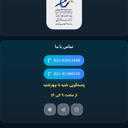
تماس با ما
021-91011696
021-91300165
پاسخگویی شنبه تا چهارشنبه
از ساعت 9 الی 16