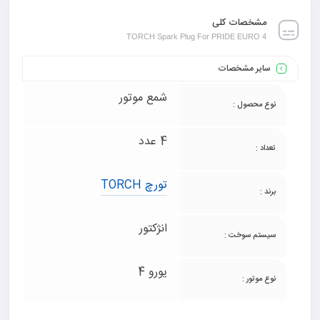
مشخصات کلی
TORCH Spark Plug For PRIDE EURO 4
سایر مشخصات
شمع موتور
نوع محصول :
4 عدد
تعداد :
تورچ TORCH
برند :
انژکتور
سیستم سوخت :
یورو 4
نوع موتور :