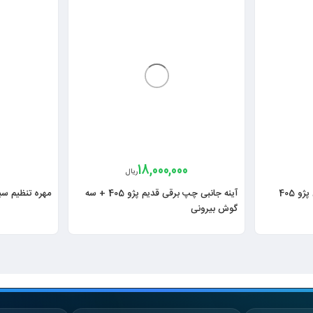
18,000,000
ریال
زه دور قاب آینه بغل پژو پارس پژو 405
آینه جانبی چپ برقی قدیم پژو 405 + سه
مهره تنظیم سیم
گوش بیرونی