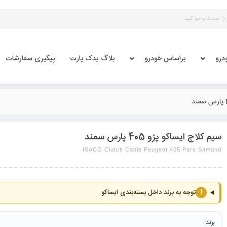
درو
براساس خودرو
بلاگ یدک پارت
پیگیری سفارشات
سیم کلاچ ایساکو پژو 405 پارس سمند
ISACO Clutch Cable Peugeot 405 Pars Samand
!
توجه به برند داخل بسته‌بندی ایساکو
برند: