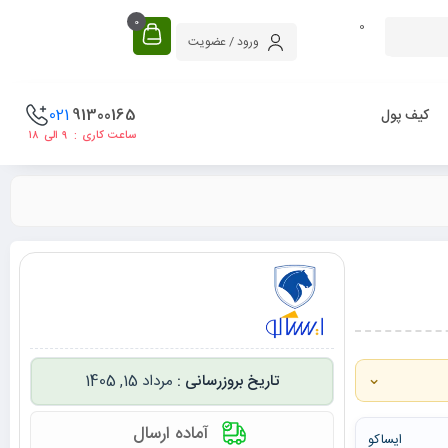
0
0
ورود / عضویت
021
91300165
کیف پول
ساعت کاری : ۹ الی ۱۸
⌄
مرداد 15, 1405
آماده ارسال
ایساکو