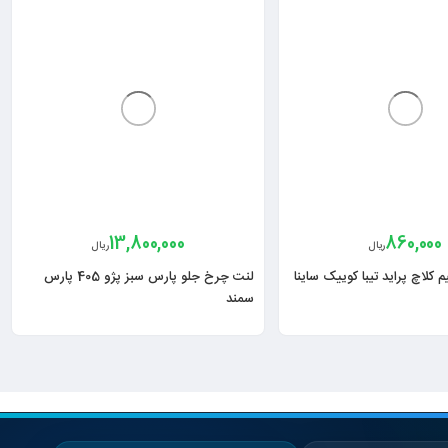
13,800,000
860,000
ریال
ریال
 کلاچ پراید تیبا کوییک ساینا
لنت چرخ جلو پارس سبز پژو 405 پارس
سمند