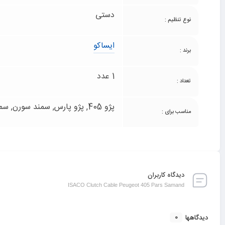
دستی
نوع تنظیم :
ایساکو
برند :
1 عدد
تعداد :
پژو 405, پژو پارس, سمند سورن, سمند معمولی
مناسب برای :
دیدگاه کاربران
ISACO Clutch Cable Peugeot 405 Pars Samand
0
دیدگاهها