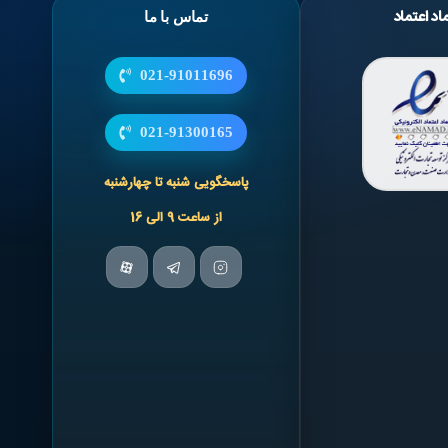
اد اعتماد
تماس با ما
021-91011696
021-91300165
پاسخگویی شنبه تا چهارشنبه
از ساعت 9 الی 16