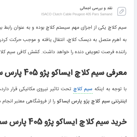
نقد و بررسی اجمالی
ISACO Clutch Cable Peugeot 405 Pars Samand
سیم کلاچ یکی از اجزای مهم سیستم کلاچ بوده و به عنوان رابط ب
به اهرم متصل به دیسک کلاچ، انتقال یافته و موجب حرکت کردن 
راننده فرصت تعویض دنده را خواهد داشت. کشش کافی سیم کلاچ
معرفی سیم کلاچ ایساکو پژو 405 پارس سمند
با توجه به اینکه
سیم کلاچ
تحت تاثیر نیروی مکانیکی قرار دارد
اینترنتی سیم کلاچ پژو پارس ایساکو
را از فروشگاهی معتبر انجام دهید. سیم کلاچ ایساکو پژو 405 پارس سمند مدل 
خرید سیم کلاچ ایساکو پژو 405 پارس سمند از یدک پارت