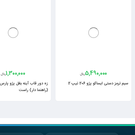
1,300,000
5,490,000
ریال
ریال
سیم ترمز دستی ایساکو پژو 206 تیپ 2
(راهنما دار) راست