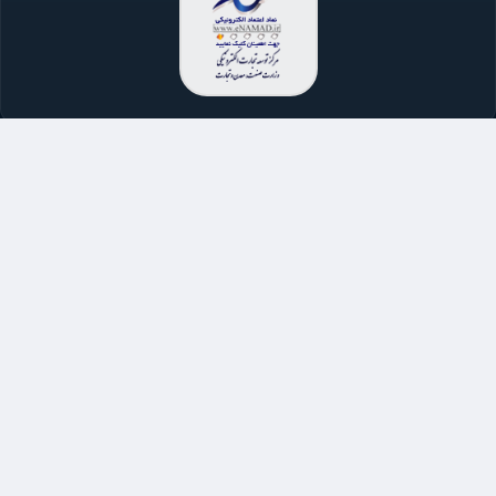
تماس با ما
021-91011696
021-91300165
پاسخگویی شنبه تا چهارشنبه
از ساعت 9 الی 16