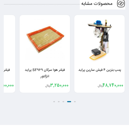
محصولات مشابه
پمپ بنزین ۴ فیش سارین پراید
فیلتر هوا سرکان SF969 پراید
انژکتور
,800,000
3,250,000
48,740,000
ریال
ریال