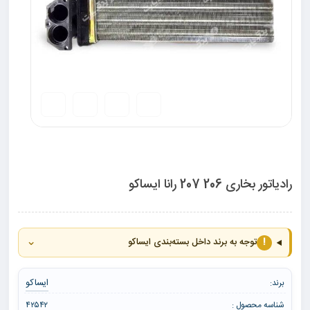
رادیاتور بخاری 206 207 رانا ایساکو
⌄
!
توجه به برند داخل بسته‌بندی ایساکو
ایساکو
برند:
شناسه محصول :
۴۲۵۴۲