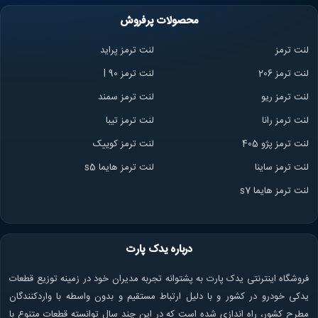
محصولات پرفروش
لنت ترمز
لنت ترمز پراید
لنت ترمز 206
لنت ترمز l 90
لنت ترمز ریو
لنت ترمز سمند
لنت ترمز ران
ا
لنت ترمز تیبا
لنت ترمز پژو 405
لنت ترمز کوییک
لنت ترمز ساینا
لنت ترمز هایما s5
لنت ترمز هایما s7
درباره یدک پارت
فروشگاه اینترنتی یدک پارت به پشتوانه تجربه مدیران خود در زمینه توزیع قطعات
یدکی خودرو در کشور و با دلیل ارتباط مستقیم و بدون واسطه با واردکنندگان
مطرح کشور، راه اندازی شده است که در این چند سال توانسته قطعات متنوع با