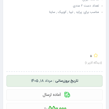
تعداد: دست ۲ عددی
مناسب برای: پراید , تیبا , کوییک , ساینا
5
(دیدگاه کاربر
1
)
مرداد 18, 1405
آماده ارسال
550,000
ریال