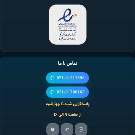
تماس با ما
021-91011696
021-91300165
پاسخگویی شنبه تا چهارشنبه
از ساعت 9 الی 16