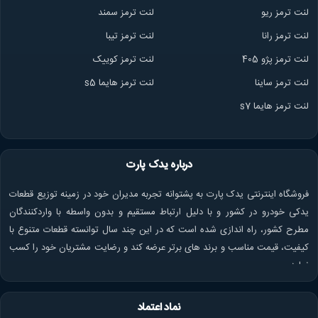
لنت ترمز ریو
لنت ترمز سمند
لنت ترمز ران
ا
لنت ترمز تیبا
لنت ترمز پژو 405
لنت ترمز کوییک
لنت ترمز ساینا
لنت ترمز هایما s5
لنت ترمز هایما s7
درباره یدک پارت
فروشگاه اینترنتی یدک پارت به پشتوانه تجربه مدیران خود در زمینه توزیع قطعات
یدکی خودرو در کشور و با دلیل ارتباط مستقیم و بدون واسطه با واردکنندگان
مطرح کشور، راه اندازی شده است که در این چند سال توانسته قطعات متنوع با
کیفیت، قیمت مناسب و برند های برتر عرضه کند و رضایت مشتریان خود را کسب
نماید.
نماد اعتماد