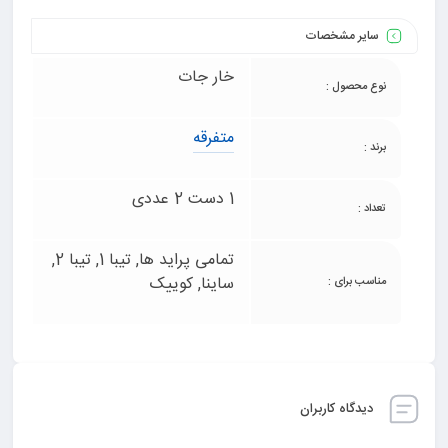
سایر مشخصات
خار جات
نوع محصول :
متفرقه
برند :
1 دست 2 عددی
تعداد :
تمامی پراید ها, تیبا 1, تیبا 2,
ساینا, کوییک
مناسب برای :
دیدگاه کاربران