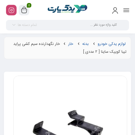
0
تمام دسته ها
لوازم یدکی خودرو
بدنه
خار
خار نگهدارنده سیم کشی پراید
تیبا کوییک ساینا [ ۲ عددی ]