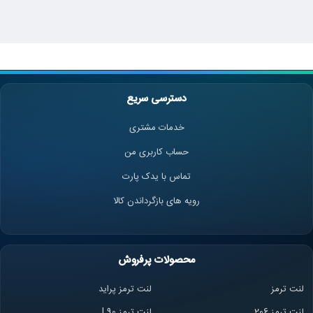
دسترسی سریع
خدمات مشتری
حساب کاربری من
تماس با یدک پارت
رویه های بازگرداندن کالا
محصولات پرفروش
لنت ترمز
لنت ترمز پراید
لنت ترمز 206
لنت ترمز l 90