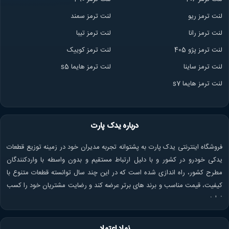
لنت ترمز ریو
لنت ترمز سمند
لنت ترمز ران
ا
لنت ترمز تیبا
لنت ترمز پژو 405
لنت ترمز کوییک
لنت ترمز ساینا
لنت ترمز هایما s5
لنت ترمز هایما s7
درباره یدک پارت
فروشگاه اینترنتی یدک پارت به پشتوانه تجربه مدیران خود در زمینه توزیع قطعات
یدکی خودرو در کشور و با دلیل ارتباط مستقیم و بدون واسطه با واردکنندگان
مطرح کشور، راه اندازی شده است که در این چند سال توانسته قطعات متنوع با
کیفیت، قیمت مناسب و برند های برتر عرضه کند و رضایت مشتریان خود را کسب
نماید.
نماد اعتماد