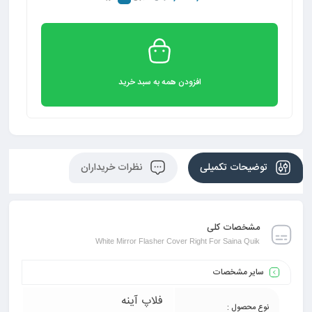
افزودن همه به سبد خرید
توضیحات تکمیلی
نظرات خریداران
مشخصات کلی
White Mirror Flasher Cover Right For Saina Quik
سایر مشخصات
فلاپ آینه
نوع محصول :