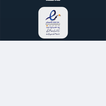
تماس با ما
021-91011696
021-91300165
پاسخگویی شنبه تا چهارشنبه
از ساعت 9 الی 16