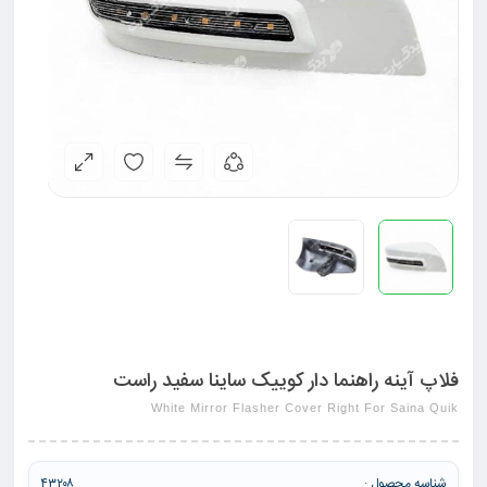
فلاپ آینه راهنما دار کوییک ساینا سفید راست
White Mirror Flasher Cover Right For Saina Quik
شناسه محصول :
۴۳۲۰۸