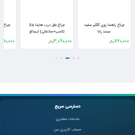
چراغ راهنما روی گلگیر سفید
چراغ بغل درب هایما S5
چراغ را
سمند رانا
(لامپ+جاذغالی) ایساکو
1,110,000
3,090,000
760,000
ریال
ریال
دسترسی سریع
خدمات مشتری
حساب کاربری من