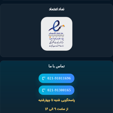
نماد اعتماد
تماس با ما
021-91011696
021-91300165
پاسخگویی شنبه تا چهارشنبه
از ساعت 9 الی 16