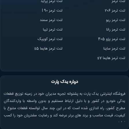
لنت ترمز
لنت ترمز پراید
لنت ترمز 206
لنت ترمز l 90
لنت ترمز ریو
لنت ترمز سمند
لنت ترمز ران
ا
لنت ترمز تیبا
لنت ترمز پژو 405
لنت ترمز کوییک
لنت ترمز ساینا
لنت ترمز هایما s5
لنت ترمز هایما s7
درباره یدک پارت
فروشگاه اینترنتی یدک پارت به پشتوانه تجربه مدیران خود در زمینه توزیع قطعات
یدکی خودرو در کشور و با دلیل ارتباط مستقیم و بدون واسطه با واردکنندگان
مطرح کشور، راه اندازی شده است که در این چند سال توانسته قطعات متنوع با
کیفیت، قیمت مناسب و برند های برتر عرضه کند و رضایت مشتریان خود را کسب
نماید.