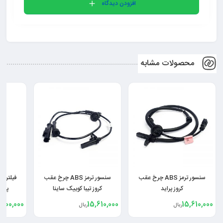
افزودن دیدگاه
محصولات مشابه
سنسور ترمز ABS چرخ عقب
سنسور ترمز ABS چرخ عقب
کروز پراید
کروز تیبا کوییک ساینا
پرای
,900,000
15,610,000
15,610,000
ریال
ریال