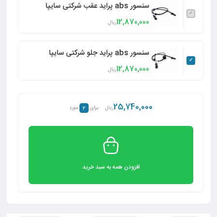
سنسور abs پراید عقب شرکتی سایپا
12,870,000
ریال
سنسور abs پراید جلو شرکتی سایپا
12,870,000
ریال
25,740,000
2
ریال
برای
مورد
افزودن همه به سبد خرید