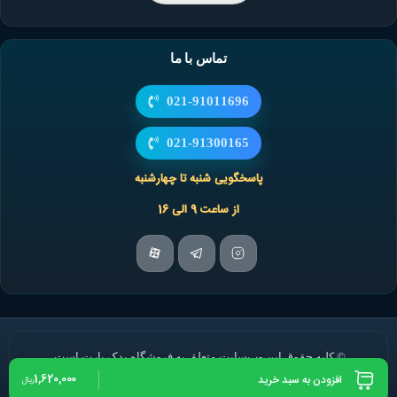
تماس با ما
021-91011696
021-91300165
پاسخگویی شنبه تا چهارشنبه
از ساعت 9 الی 16
© کلیه حقوق این وب‌سایت متعلق به فروشگاه یدک پارت است.
1,620,000
افزودن به سبد خرید
ریال