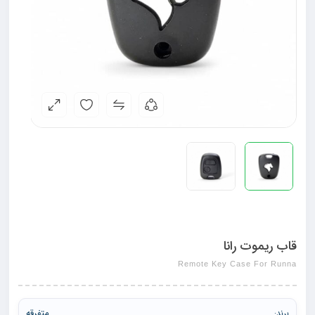
قاب ریموت رانا
Remote Key Case For Runna
متفرقه
برند: