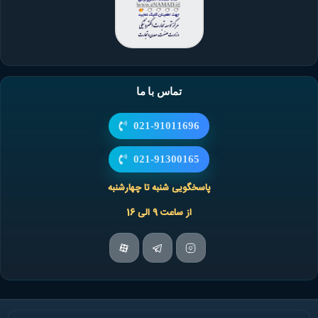
تماس با ما
021-91011696
021-91300165
پاسخگویی شنبه تا چهارشنبه
از ساعت 9 الی 16