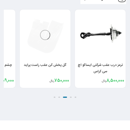
ترمز درب عقب شرکتی ایساکو اچ
گل پخش کن عقب راست پراید
چشم شیش
سی کراس
209,000
750,000
8,500,000
ریال
ریال
ر