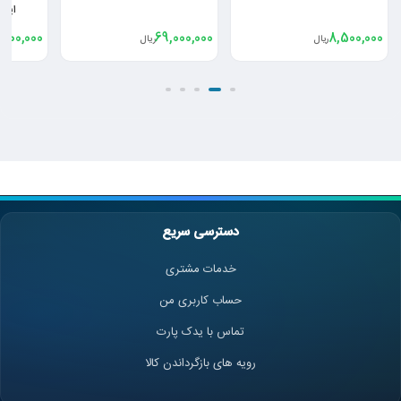
ایساکو پژو 405 پارس
500,000
8,500,000
69,000,000
ریال
ریال
دسترسی سریع
خدمات مشتری
حساب کاربری من
تماس با یدک پارت
رویه های بازگرداندن کالا