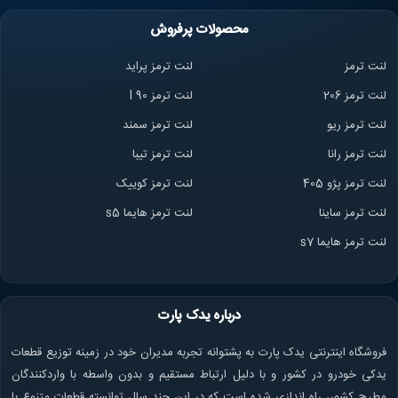
محصولات پرفروش
لنت ترمز
لنت ترمز پراید
لنت ترمز 206
لنت ترمز l 90
لنت ترمز ریو
لنت ترمز سمند
لنت ترمز ران
ا
لنت ترمز تیبا
لنت ترمز پژو 405
لنت ترمز کوییک
لنت ترمز ساینا
لنت ترمز هایما s5
لنت ترمز هایما s7
درباره یدک پارت
فروشگاه اینترنتی یدک پارت به پشتوانه تجربه مدیران خود در زمینه توزیع قطعات
یدکی خودرو در کشور و با دلیل ارتباط مستقیم و بدون واسطه با واردکنندگان
مطرح کشور، راه اندازی شده است که در این چند سال توانسته قطعات متنوع با