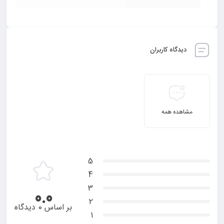
تعمیرات مکرر می‌شود.
قیمت مناسب و مقرون به صرفه قفل صندلی
پراید 141 و هاچبک
دیدگاه کاربران
وقتی صحبت از خرید لوازم یدکی خودرو به میان می‌آید،
قیمت همواره یکی از اصلی‌ترین عوامل تصمیم‌گیری است. قفل
مشاهده همه
صندلی عقب برای خودروهای پراید 141 و هاچبک با قیمت
مناسبی در بازار موجود است. در حالی که کیفیت این محصول
بالاست، قیمت آن همچنان به گونه‌ای تعیین شده که
5
خریداران بتوانند به راحتی آن را تهیه کنند. با توجه به عملکرد
4
3
0.0
بالای این قفل و دوام طولانی‌مدت آن، خرید قفل صندلی
یدک
2
بر اساس 0 دیدگاه
پارت
یک سرمایه‌گذاری هوشمندانه برای حفظ امنیت خودرو
1