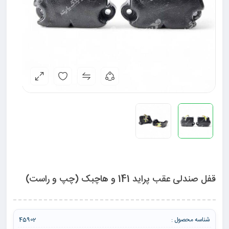
قفل صندلی عقب پراید 141 و هاچبک (چپ و راست)
شناسه محصول :
45902